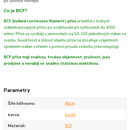
po uříznutí netřepil.
Co je BCF?
BCF (bulked continoues filament) příze
je textílie z hrubých
vláken
tvarovaných
přímo po zvlákňování při rychlostech do 4000
m/min
. Příze se vyrábějí v jemnostech cca 50-300 jednotlivých vláken ve
svazku. Soudržnost a stálost objemu příze se dosahuje vzájemným
spletením vláken zvířením s pomocí proudu vzduchu (
intermingling
)
BCF příze mají značnou, trvalou objemnost, pružnost, jsou
prodyšné a nenabíjí se snadno statickou elektřinou.
Parametry
Šíře běhounu
80cm
barva
bordó
Materiál
BCF