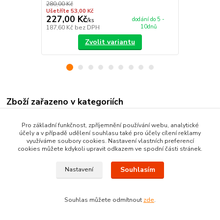
280,00 Kč
Ušetříte 53,00 Kč
227,00 Kč
115,00 K
dodání do 5 -
/
ks
10dnů
187,60 Kč
bez DPH
95,04 Kč
bez
Zvolit variantu
Zboží zařazeno v kategoriích
BĚHOUNY
Pro základní funkčnost, zpříjemnění používání webu, analytické
účely a v případě udělení souhlasu také pro účely cílení reklamy
BCF běhouny
využíváme soubory cookies. Nastavení vlastních preferencí
cookies můžete kdykoli upravit odkazem ve spodní části stránek.
Souhlasím
Nastavení
Souhlas můžete odmítnout
zde
.
Vytvořeno na
Eshop-rychle.cz