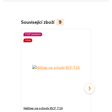
Související zboží
9
TOP produkt
Akce
Nášlap na schody BCF T15
Protiskluzn