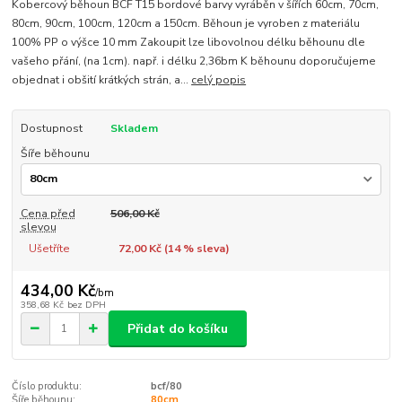
Kobercový běhoun BCF T15 bordové barvy vyráběn v šířích 60cm, 70cm,
80cm, 90cm, 100cm, 120cm a 150cm. Běhoun je vyroben z materiálu
100% PP o výšce 10 mm Zakoupit lze libovolnou délku běhounu dle
vašeho přání, (na 1cm). např. i délku 2,36bm K běhounu doporučujeme
objednat i obšití krátkých strán, a...
celý popis
Dostupnost
Skladem
Šíře běhounu
Cena před
506,00 Kč
slevou
Ušetříte
72,00 Kč (
14
% sleva)
434,00 Kč
/
bm
358,68 Kč
bez DPH
Přidat do košíku
Číslo produktu:
bcf/80
Šíře běhounu:
80cm