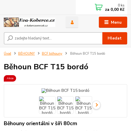
0
ks
za
0,00 Kč
Menu
Hledat
Úvod
BĚHOUNY
BCF běhouny
Běhoun BCF T15 bordó
Běhoun BCF T15 bordó
Akce
Běhouny orientálni v šíři 80cm