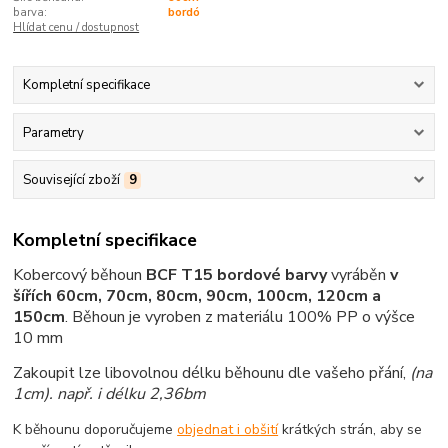
barva:
bordó
Hlídat cenu / dostupnost
Kompletní specifikace
Parametry
Související zboží
9
Kompletní specifikace
Kobercový běhoun
BCF T15 bordové barvy
vyráběn
v
šířích 60cm, 70cm, 80cm, 90cm, 100cm, 120cm a
150cm
.
Běhoun je vyroben z materiálu 100% PP o výšce
10 mm
Zakoupit lze libovolnou délku běhounu dle vašeho přání,
(na
1cm)
. např. i délku 2,36bm
K běhounu doporučujeme
objednat i obšití
krátkých strán, aby se