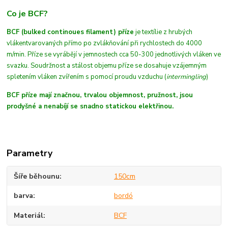
Co je BCF?
BCF (bulked continoues filament) příze
je textílie z hrubých
vláken
tvarovaných
přímo po zvlákňování při rychlostech do 4000
m/min
. Příze se vyrábějí v jemnostech cca 50-300 jednotlivých vláken ve
svazku. Soudržnost a stálost objemu příze se dosahuje vzájemným
spletením vláken zvířením s pomocí proudu vzduchu (
intermingling
)
BCF příze mají značnou, trvalou objemnost, pružnost, jsou
prodyšné a nenabíjí se snadno statickou elektřinou.
Parametry
Šíře běhounu
150cm
barva
bordó
Materiál
BCF