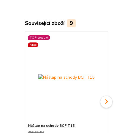
Související zboží
9
TOP produkt
Akce
Nášlap na schody BCF T15
Protiskluzn
280,00 Kč