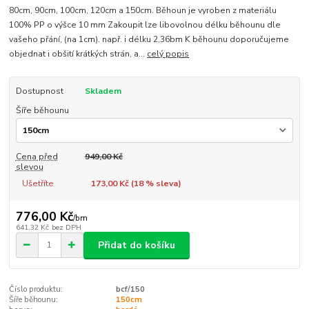
80cm, 90cm, 100cm, 120cm a 150cm. Běhoun je vyroben z materiálu
100% PP o výšce 10 mm Zakoupit lze libovolnou délku běhounu dle
vašeho přání, (na 1cm). např. i délku 2,36bm K běhounu doporučujeme
objednat i obšití krátkých strán, a...
celý popis
Dostupnost
Skladem
Šíře běhounu
Cena před
949,00 Kč
slevou
Ušetříte
173,00 Kč (
18
% sleva)
776,00 Kč
/
bm
641,32 Kč
bez DPH
Přidat do košíku
Číslo produktu:
bcf/150
Šíře běhounu:
150cm