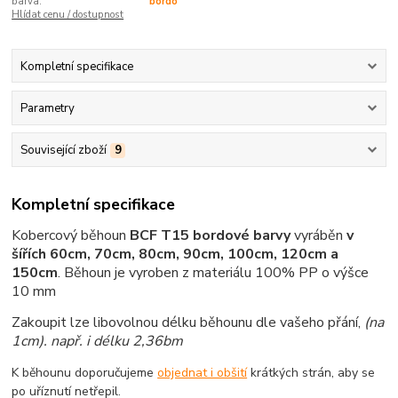
barva:
bordó
Hlídat cenu / dostupnost
Kompletní specifikace
Parametry
Související zboží
9
Kompletní specifikace
Kobercový běhoun
BCF T15 bordové barvy
vyráběn
v
šířích 60cm, 70cm, 80cm, 90cm, 100cm, 120cm a
150cm
.
Běhoun je vyroben z materiálu 100% PP o výšce
10 mm
Zakoupit lze libovolnou délku běhounu dle vašeho přání,
(na
1cm)
. např. i délku 2,36bm
K běhounu doporučujeme
objednat i obšití
krátkých strán, aby se
po uříznutí netřepil.