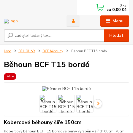
0
ks
za
0,00 Kč
Menu
Hledat
Úvod
BĚHOUNY
BCF běhouny
Běhoun BCF T15 bordó
Běhoun BCF T15 bordó
Akce
Kobercové běhouny šíře 150cm
Kobercový běhoun BCF T15 bordové barvy vyráběn v šířích 60cm, 70cm,