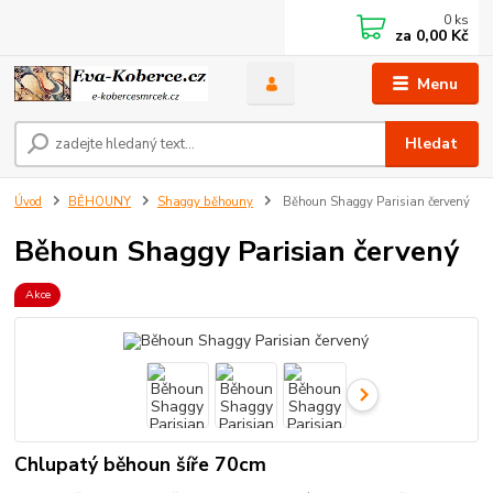
0
ks
za
0,00 Kč
Menu
Hledat
Úvod
BĚHOUNY
Shaggy běhouny
Běhoun Shaggy Parisian červený
Běhoun Shaggy Parisian červený
Akce
Chlupatý běhoun šíře 70cm