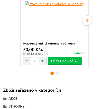
Pravouhlé obšití koberce a běhouny
Protiskluzn
70,00 Kč
115,00 K
/
bm
Skladem
57,85 Kč
bez DPH
95,04 Kč
bez
Přidat do košíku
Zboží zařazeno v kategoriích
AKCE
BĚHOUNY