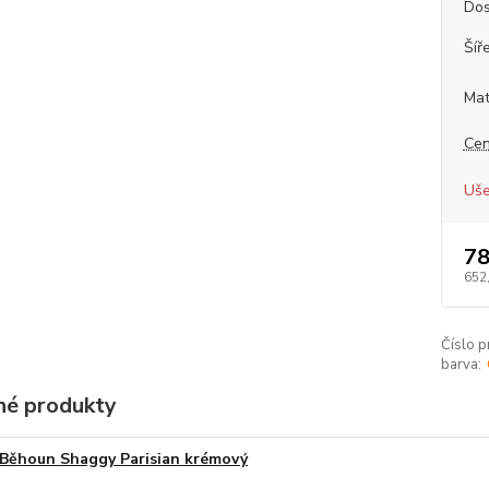
Dos
Šíř
Mat
Cen
Uše
78
652
Číslo p
barva:
é produkty
Běhoun Shaggy Parisian krémový