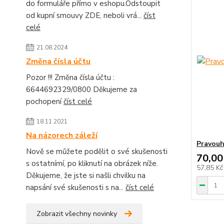
do formuláře přímo v eshopu.Odstoupit
od kupní smouvy ZDE, neboli vrá...
číst
celé
21.08.2024
Změna čísla účtu
Pozor !!! Změna čísla účtu :
6644692329/0800 Děkujeme za
pochopení
číst celé
18.11.2021
Na názorech záleží
Pravouh
Nově se můžete podělit o své skušenosti
70,00
s ostatnímí, po kliknutí na obrázek níže.
57,85 K
Děkujeme, že jste si našli chvilku na
napsání své skušenosti s na...
číst celé
Zobrazit všechny novinky