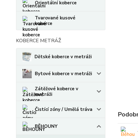
Orientální koberce
Tvarované kusové
koberce
KOBERCE METRÁŽ
Dětské koberce v metráži
Bytové koberce v metráži
Zátěžové koberce v
metráži
Čistící zóny / Umělá tráva
Podobn
BĚHOUNY