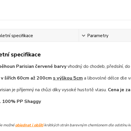
etní specifikace
Parametry
tní specifikace
ěhoun Parisian červené barvy
vhodný do chodeb, předsíní, do l
e
v šířích 60cm až 200cm
s výškou 5cm
a libovolné délce dle v
isian je příjemný na chůzi díky vysoké hustotě vlasu.
Cena je za
l 100% PP Shaggy
je možné
objednat i obšití
krátkých strán barevným chemlonem dle odstínu kobe