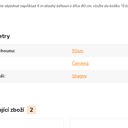
e objednat například 5 m dlouhý běhoun o šířce 80 cm, vložte do košíku "5 
etry
ěhounu
90cm
Červená
ál
Shaggy
jící zboží
2