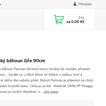
a
Přihlášení
0
ks
za
0,00 Kč
ký běhoun šíře 90cm
 běhoun Parisian červené barvy vhodný do chodeb, předsíní,
nice.... Vyrábí se v šířích 60cm až 200cm s výškou 5cm a
lné délce dle vašeho přání. Behúň Parisian je příjemný na chůzi
ysoké hustotě vlasu. Cena je za bm. Materiál 100% PP Shaggy
unu je možné objednat i o...
celý popis