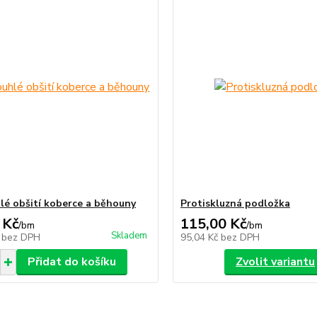
lé obšití koberce a běhouny
Protiskluzná podložka
 Kč
115,00 Kč
/
bm
/
bm
Skladem
č
bez DPH
95,04 Kč
bez DPH
Přidat do košíku
Zvolit variantu