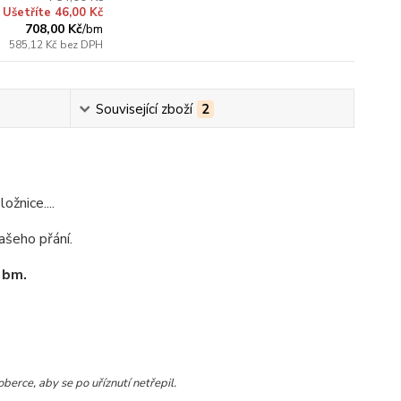
Ušetříte 46,00 Kč
708,00 Kč
/
bm
585,12 Kč
bez DPH
Související zboží
2
ožnice....
ašeho přání.
 bm.
rce, aby se po uříznutí netřepil.