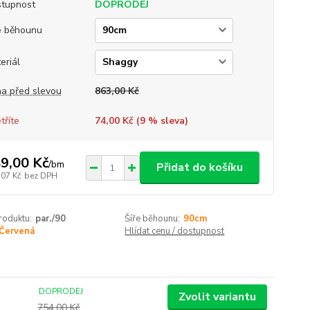
tupnost
DOPRODEJ
e běhounu
eriál
a před slevou
863,00 Kč
tříte
74,00 Kč (
9
% sleva)
9,00 Kč
/
bm
Přidat do košíku
,07 Kč
bez DPH
roduktu:
par./90
Šíře běhounu:
90cm
Červená
Hlídat cenu / dostupnost
DOPRODEJ
Zvolit variantu
754,00 Kč