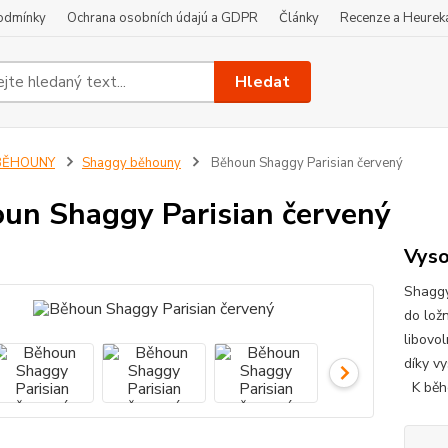
odmínky
Ochrana osobních údajú a GDPR
Články
Recenze a Heurek
Hledat
BĚHOUNY
Shaggy běhouny
Běhoun Shaggy Parisian červený
un Shaggy Parisian červený
Vyso
Shaggy
do lož
libovo
díky v
K běho