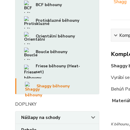
BCF běhouny
Protiskluzné běhouny
Kompl
Orientální běhouny
Boucle běhouny
Komple
Shaggy b
Friese běhouny (Heat-
set)
Vyrábí s
Shaggy běhouny
Behúň Par
Materiá
DOPLNKY
Nášlapy na schody
K běhounu 
Rohože