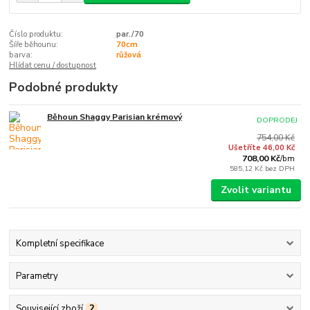
Číslo produktu:
par./70
Šíře běhounu:
70cm
barva:
růžová
Hlídat cenu / dostupnost
Podobné produkty
Běhoun Shaggy Parisian krémový
DOPRODEJ
754,00 Kč
Ušetříte 46,00 Kč
708,00 Kč
/
bm
585,12 Kč
bez DPH
Zvolit variantu
Kompletní specifikace
Parametry
Související zboží
2