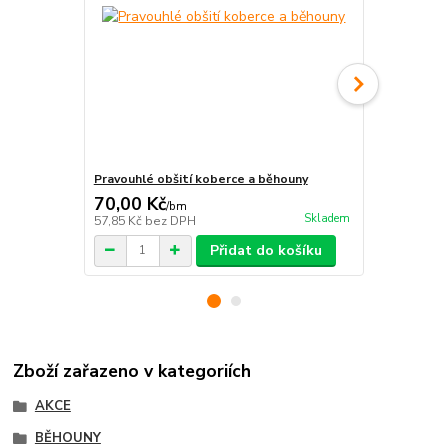
Pravouhlé obšití koberce a běhouny
Protiskluzn
70,00 Kč
115,00 K
/
bm
Skladem
57,85 Kč
bez DPH
95,04 Kč
bez
Přidat do košíku
Zboží zařazeno v kategoriích
AKCE
BĚHOUNY