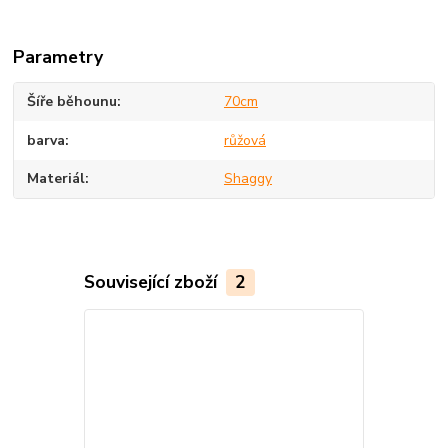
Parametry
Šíře běhounu
70cm
barva
růžová
Materiál
Shaggy
Související zboží
2