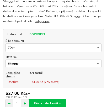
Shaggy běhoun Parisian růžové barvy vhodný do chodeb, předsíní, do
ložnice.... Vyrábí se v šířích 60cm až 200cm s výškou 5cm a libovolné
délce dle vašeho přání. Behúň Parisian je příjemný na chůzi díky vysoké
hustotě vlasu. Cena je za bm. Materiál 100% PP Shaggy K běhounu je
možné objednat i ob...
celý popis
Dostupnost
DOPRODEJ
Šíře běhounu
Materiál
Cena před
671,00 Kč
slevou
Ušetříte
44,00 Kč (
7
% sleva)
627,00 Kč
/
bm
518,18 Kč
bez DPH
Přidat do košíku