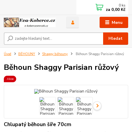
0
ks
za
0,00 Kč
Menu
Hledat
Úvod
BĚHOUNY
Shaggy běhouny
Běhoun Shaggy Parisian růžový
Běhoun Shaggy Parisian růžový
Akce
Chlupatý běhoun šíře 70cm