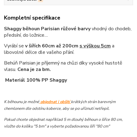
Kompletní specifikace
Shaggy běhoun Parisian růžové barvy
vhodný do chodeb,
předsíní, do ložnice....
Vyrábí se
v šířích 60cm až 200cm
s výškou 5cm
a
libovolné délce dle vašeho přání.
Behúň Parisian je příjemný na chůzi díky vysoké hustotě
vlasu.
Cena je za bm.
Materiál 100% PP Shaggy
K běhounu je možné
objednat i obšití
krátkých strán barevným
chemlonem dle odstínu koberce, aby se po uříznutí netřepil.
Pokud chcete objednat například 5 m dlouhý běhoun o šířce 80 cm,
vložte do košíku "5 bm" a vyberte požadovanou šíři "80 cm"