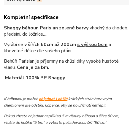
Kompletní specifikace
Shaggy běhoun Parisian zelené barvy
vhodný do chodeb,
předsíní, do ložnice....
Vyrábí se
v šířích 60cm až 200cm
s výškou 5cm
a
libovolné délce dle vašeho přání.
Behúň Parisian je příjemný na chůzi díky vysoké hustotě
vlasu.
Cena je za bm.
Materiál 100% PP Shaggy
K běhounu je možné
objednat i obšití
krátkých strán barevným
chemlonem dle odstínu koberce, aby se po uříznutí netřepil.
Pokud chcete objednat například 5 m dlouhý běhoun o šířce 80 cm,
vložte do košíku "5 bm" a vyberte požadovanou šíři "80 cm"