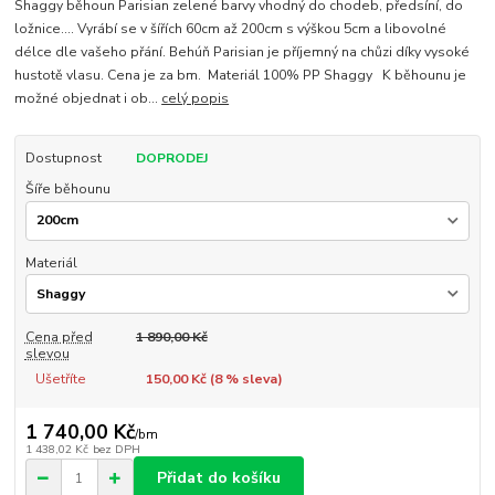
Shaggy běhoun Parisian zelené barvy vhodný do chodeb, předsíní, do
ložnice.... Vyrábí se v šířích 60cm až 200cm s výškou 5cm a libovolné
délce dle vašeho přání. Behúň Parisian je příjemný na chůzi díky vysoké
hustotě vlasu. Cena je za bm. Materiál 100% PP Shaggy K běhounu je
možné objednat i ob...
celý popis
Dostupnost
DOPRODEJ
Šíře běhounu
Materiál
Cena před
1 890,00 Kč
slevou
Ušetříte
150,00 Kč (
8
% sleva)
1 740,00 Kč
/
bm
1 438,02 Kč
bez DPH
Přidat do košíku