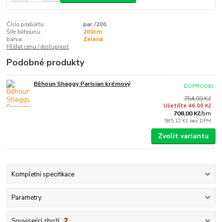
Číslo produktu:
par./200
Šíře běhounu:
200cm
barva:
Zelená
Hlídat cenu / dostupnost
Podobné produkty
Běhoun Shaggy Parisian krémový
DOPRODEJ
754,00 Kč
Ušetříte 46,00 Kč
708,00 Kč
/
bm
585,12 Kč
bez DPH
Zvolit variantu
Kompletní specifikace
Parametry
Související zboží
2