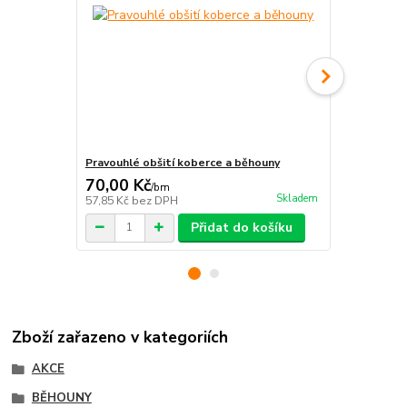
Pravouhlé obšití koberce a běhouny
Protiskluzn
70,00 Kč
115,00 K
/
bm
Skladem
57,85 Kč
bez DPH
95,04 Kč
bez
Přidat do košíku
Zboží zařazeno v kategoriích
AKCE
BĚHOUNY