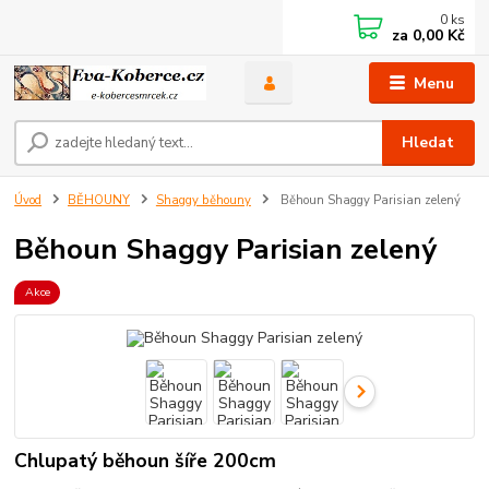
0
ks
za
0,00 Kč
Menu
Hledat
Úvod
BĚHOUNY
Shaggy běhouny
Běhoun Shaggy Parisian zelený
Běhoun Shaggy Parisian zelený
Akce
Chlupatý běhoun šíře 200cm