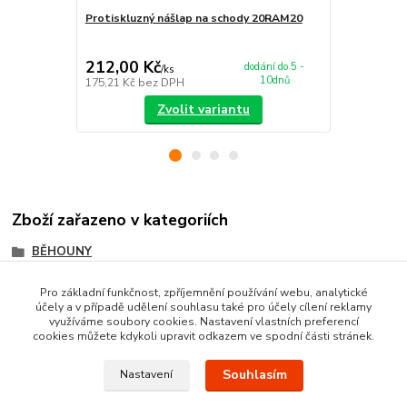
Protiskluzný nášlap na schody 20RAM20
Protiskluzn
255,00 Kč
Ušetříte 5,00
212,00 Kč
250,00 K
dodání do 5 -
/
ks
10dnů
175,21 Kč
bez DPH
206,61 Kč
be
Zvolit variantu
Zboží zařazeno v kategoriích
BĚHOUNY
Protiskluzné běhouny
Pro základní funkčnost, zpříjemnění používání webu, analytické
účely a v případě udělení souhlasu také pro účely cílení reklamy
Friese běhouny (Heat-set)
využíváme soubory cookies. Nastavení vlastních preferencí
cookies můžete kdykoli upravit odkazem ve spodní části stránek.
Souhlasím
Nastavení