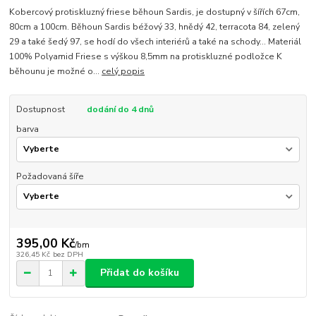
Kobercový protiskluzný friese běhoun Sardis, je dostupný v šířích 67cm,
80cm a 100cm. Běhoun Sardis béžový 33, hnědý 42, terracota 84, zelený
29 a také šedý 97, se hodí do všech interiérů a také na schody... Materiál
100% Polyamid Friese s výškou 8,5mm na protiskluzné podložce K
běhounu je možné o...
celý popis
Dostupnost
dodání do 4 dnů
barva
Požadovaná šíře
395,00 Kč
/
bm
326,45 Kč
bez DPH
Přidat do košíku