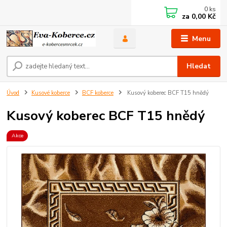
0
ks
za
0,00 Kč
Menu
Hledat
Úvod
Kusové koberce
BCF koberce
Kusový koberec BCF T15 hnědý
Kusový koberec BCF T15 hnědý
Akce