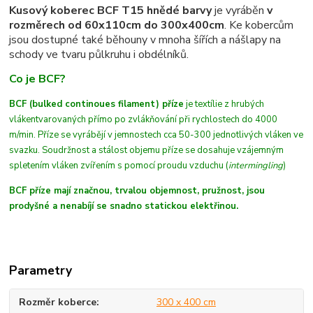
Kusový koberec BCF T15 hnědé barvy
je vyráběn
v
rozměrech od 60x110cm do 300x400cm
. Ke kobercům
jsou dostupné také běhouny v mnoha šířích a nášlapy na
schody ve tvaru půlkruhu i obdélníků.
Co je BCF?
BCF (bulked continoues filament) příze
je textílie z hrubých
vláken
tvarovaných
přímo po zvlákňování při rychlostech do 4000
m/min
. Příze se vyrábějí v jemnostech cca 50-300 jednotlivých vláken ve
svazku. Soudržnost a stálost objemu příze se dosahuje vzájemným
spletením vláken zvířením s pomocí proudu vzduchu (
intermingling
)
BCF příze mají značnou, trvalou objemnost, pružnost, jsou
prodyšné a nenabíjí se snadno statickou elektřinou.
Parametry
Rozměr koberce
300 x 400 cm