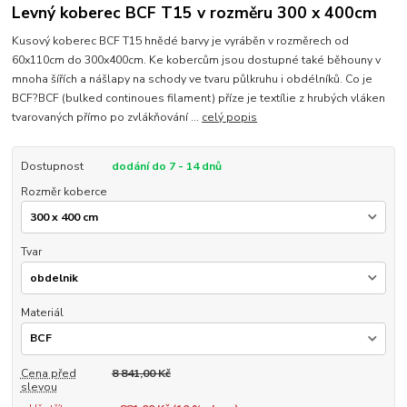
Levný koberec BCF T15 v rozměru 300 x 400cm
Kusový koberec BCF T15 hnědé barvy je vyráběn v rozměrech od
60x110cm do 300x400cm. Ke kobercům jsou dostupné také běhouny v
mnoha šířích a nášlapy na schody ve tvaru půlkruhu i obdélníků. Co je
BCF?BCF (bulked continoues filament) příze je textílie z hrubých vláken
tvarovaných přímo po zvlákňování ...
celý popis
Dostupnost
dodání do 7 - 14 dnů
Rozměr koberce
Tvar
Materiál
Cena před
8 841,00 Kč
slevou