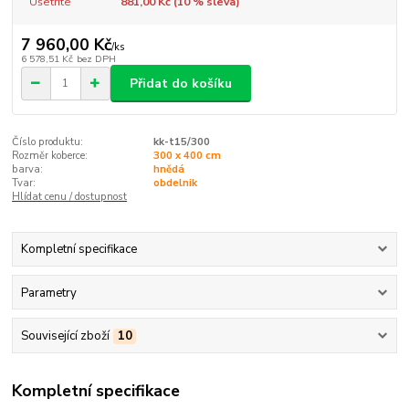
Ušetříte
881,00 Kč (
10
% sleva)
7 960,00 Kč
/
ks
6 578,51 Kč
bez DPH
Přidat do košíku
Číslo produktu:
kk-t15/300
Rozměr koberce:
300 x 400 cm
barva:
hnědá
Tvar:
obdelnik
Hlídat cenu / dostupnost
Kompletní specifikace
Parametry
Související zboží
10
Kompletní specifikace