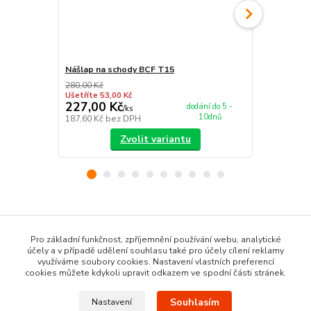
Nášlap na schody BCF T15
Běhoun BCF
280,00 Kč
379,00 Kč
Ušetříte 53,00 Kč
Ušetříte 63,0
227,00 Kč
316,00 K
dodání do 5 -
/
ks
10dnů
187,60 Kč
bez DPH
261,16 Kč
be
Zvolit variantu
Zboží zařazeno v kategoriích
Pro základní funkčnost, zpříjemnění používání webu, analytické
Kusové koberce
účely a v případě udělení souhlasu také pro účely cílení reklamy
využíváme soubory cookies. Nastavení vlastních preferencí
BCF koberce
cookies můžete kdykoli upravit odkazem ve spodní části stránek.
Moderní kusové koberce
Souhlasím
Nastavení