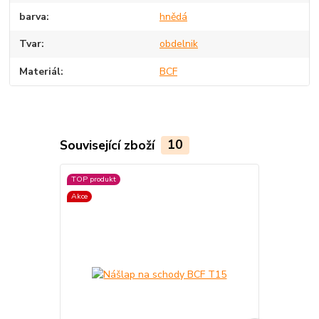
barva
hnědá
Tvar
obdelnik
Materiál
BCF
Související zboží
10
TOP produkt
Akce
Akce