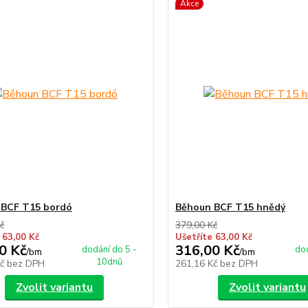
Akce
 BCF T15 bordó
Běhoun BCF T15 hnědý
č
379,00 Kč
 63,00 Kč
Ušetříte 63,00 Kč
0 Kč
316,00 Kč
dodání do 5 -
dod
/
bm
/
bm
10dnů
Kč
bez DPH
261,16 Kč
bez DPH
Zvolit variantu
Zvolit variantu