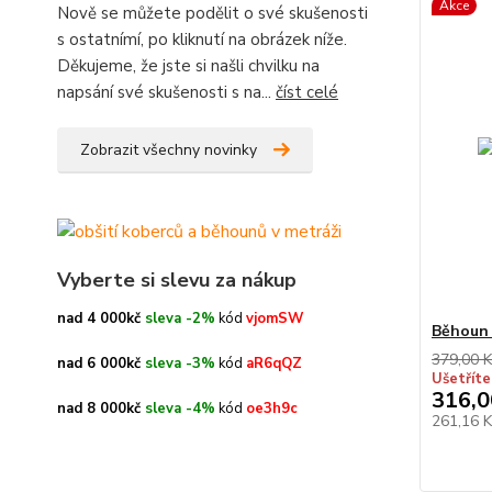
Akce
Nově se můžete podělit o své skušenosti
s ostatnímí, po kliknutí na obrázek níže.
Děkujeme, že jste si našli chvilku na
napsání své skušenosti s na...
číst celé
Zobrazit všechny novinky
Vyberte si slevu za nákup
nad 4 000kč
sleva -2%
kód
vjomSW
Běhoun
379,00 K
nad 6 000kč
sleva -3%
kód
aR6qQZ
Ušetříte
316,0
nad 8 000kč
sleva -4%
kód
oe3h9c
261,16 