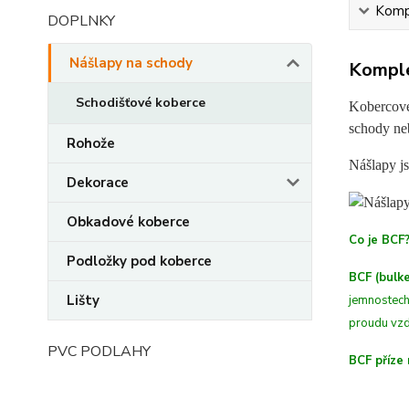
Kompl
DOPLNKY
Nášlapy na schody
Komple
Schodišťové koberce
Kobercové
schody ne
Rohože
Nášlapy js
Dekorace
Obkadové koberce
Co je BCF
Podložky pod koberce
BCF (bulke
Lišty
jemnostech
proudu vzd
PVC PODLAHY
BCF příze 