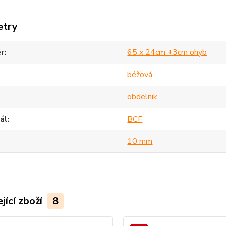
etry
r
65 x 24cm +3cm ohyb
béžová
obdelnik
ál
BCF
10 mm
jící zboží
8