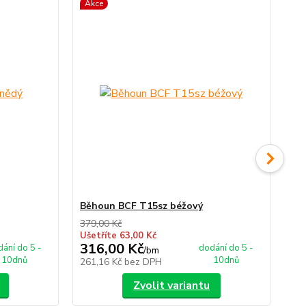
Akce
Ak
Běhoun BCF T15sz béžový
Bě
379,00 Kč
379
Ušetříte 63,00 Kč
Uše
316,00 Kč
31
ání do 5 -
dodání do 5 -
/
bm
10dnů
10dnů
261,16 Kč
bez DPH
26
Zvolit variantu