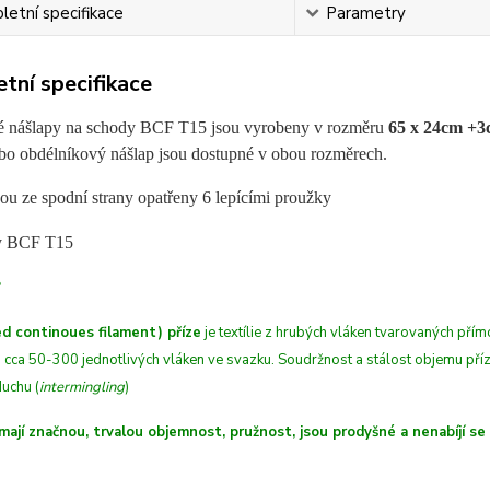
etní specifikace
Parametry
tní specifikace
 nášlapy na schody BCF T15 jsou vyrobeny v rozměru
65 x 24cm +
bo obdélníkový nášlap jsou dostupné v obou rozměrech.
ou ze spodní strany opatřeny 6 lepícími proužky
?
d continoues filament) příze
je textílie z hrubých
vláken
tvarovaných přímo
 cca 50-300 jednotlivých vláken ve svazku. Soudržnost a stálost objemu př
uchu (
intermingling
)
mají značnou, trvalou objemnost, pružnost, jsou prodyšné a nenabíjí se