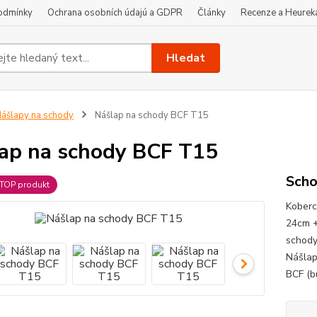
odmínky
Ochrana osobních údajú a GDPR
Články
Recenze a Heurek
Hledat
ášlapy na schody
Nášlap na schody BCF T15
ap na schody BCF T15
Scho
TOP produkt
Koberc
24cm +
schody
Nášlap
BCF (bu