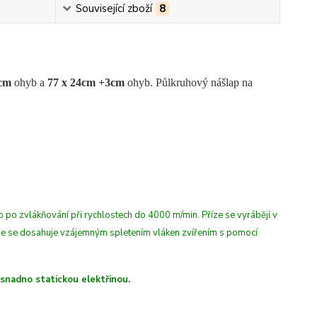
Související zboží
8
3cm
ohyb a
77 x 24cm +3cm
ohyb. Půlkruhový nášlap na
 po zvlákňování při rychlostech do 4000 m/min. Příze se vyrábějí v
íze se dosahuje vzájemným spletením vláken zvířením s pomocí
 snadno statickou elektřinou.