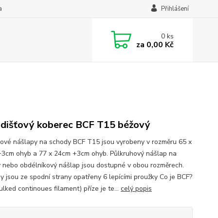
a
Přihlášení
0
ks
za
0,00 Kč
dišťový koberec BCF T15 béžový
ové nášlapy na schody BCF T15 jsou vyrobeny v rozměru 65 x
3cm ohyb a 77 x 24cm +3cm ohyb. Půlkruhový nášlap na
 nebo obdélníkový nášlap jsou dostupné v obou rozměrech.
y jsou ze spodní strany opatřeny 6 lepícími proužky Co je BCF?
lked continoues filament) příze je te...
celý popis