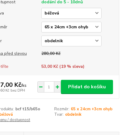
tupnost
dodání do 5 - 10dnů
va
změr
r
a před slevou
280,00 Kč
tříte
53,00 Kč (
19
% sleva)
7,00 Kč
/
ks
Přidat do košíku
,60 Kč
bez DPH
roduktu:
bcf t15/b65o
Rozměr:
65 x 24cm +3cm ohyb
béžová
Tvar:
obdelnik
cenu / dostupnost