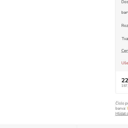
Dos
bar
Ro
Tva
Cen
Uše
22
187
Číslo p
barva:
Hlídat 