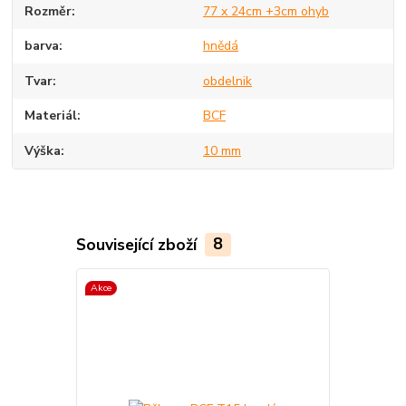
Rozměr
77 x 24cm +3cm ohyb
barva
hnědá
Tvar
obdelnik
Materiál
BCF
Výška
10 mm
Související zboží
8
Akce
Akce