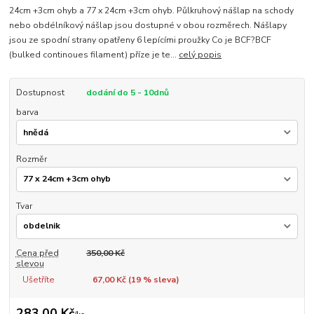
24cm +3cm ohyb a 77 x 24cm +3cm ohyb. Půlkruhový nášlap na schody
nebo obdélníkový nášlap jsou dostupné v obou rozměrech. Nášlapy
jsou ze spodní strany opatřeny 6 lepícími proužky Co je BCF?BCF
(bulked continoues filament) příze je te...
celý popis
Dostupnost
dodání do 5 - 10dnů
barva
Rozměr
Tvar
Cena před
350,00 Kč
slevou
Ušetříte
67,00 Kč (
19
% sleva)
283,00 Kč