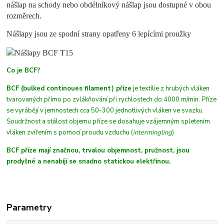
nášlap na schody nebo obdélníkový nášlap jsou dostupné v obou
rozměrech.
Nášlapy jsou ze spodní strany opatřeny 6 lepícími proužky
Co je BCF?
BCF (bulked continoues filament) příze
je textílie z hrubých
vláken
tvarovaných přímo po zvlákňování při rychlostech do 4000 m/min. Příze
se vyrábějí v jemnostech cca 50-300 jednotlivých vláken ve svazku.
Soudržnost a stálost objemu příze se dosahuje vzájemným spletením
vláken zvířením s pomocí proudu vzduchu (
intermingling
)
BCF příze mají značnou, trvalou objemnost, pružnost, jsou
prodyšné a nenabíjí se snadno statickou elektřinou.
Parametry