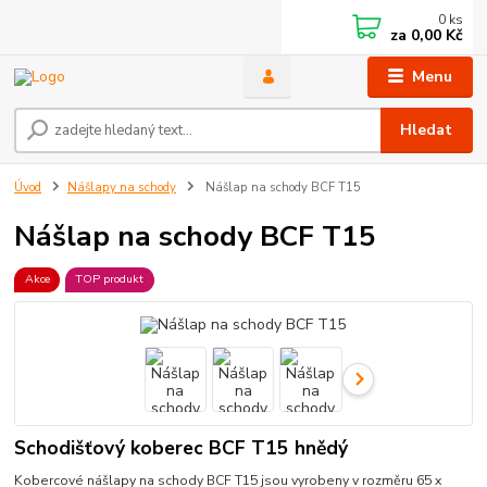
0
ks
za
0,00 Kč
Menu
Hledat
Úvod
Nášlapy na schody
Nášlap na schody BCF T15
Nášlap na schody BCF T15
Akce
TOP produkt
Schodišťový koberec BCF T15 hnědý
Kobercové nášlapy na schody BCF T15 jsou vyrobeny v rozměru 65 x