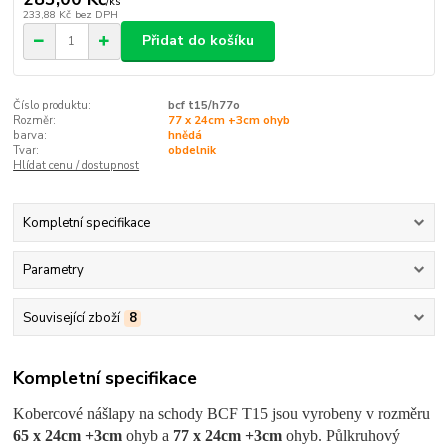
/
ks
233,88 Kč
bez DPH
Přidat do košíku
Číslo produktu:
bcf t15/h77o
Rozměr:
77 x 24cm +3cm ohyb
barva:
hnědá
Tvar:
obdelnik
Hlídat cenu / dostupnost
Kompletní specifikace
Parametry
Související zboží
8
Kompletní specifikace
Kobercové nášlapy na schody BCF T15 jsou vyrobeny v rozměru
65 x 24cm +3cm
ohyb a
77 x 24cm +3cm
ohyb. Půlkruhový