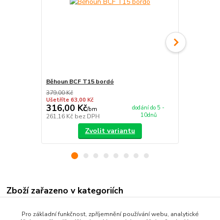
Běhoun BCF T15 bordó
Běhoun BCF
379,00 Kč
379,00 Kč
Ušetříte 63,00 Kč
Ušetříte 63,0
316,00 Kč
316,00 K
dodání do 5 -
/
bm
10dnů
261,16 Kč
bez DPH
261,16 Kč
be
Zvolit variantu
Zboží zařazeno v kategoriích
Nášlapy na schody
Pro základní funkčnost, zpříjemnění používání webu, analytické