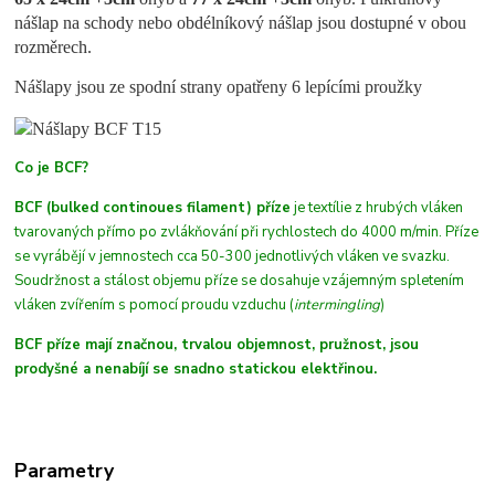
nášlap na schody nebo obdélníkový nášlap jsou dostupné v obou
rozměrech.
Nášlapy jsou ze spodní strany opatřeny 6 lepícími proužky
Co je BCF?
BCF (bulked continoues filament) příze
je textílie z hrubých
vláken
tvarovaných přímo po zvlákňování při rychlostech do 4000 m/min. Příze
se vyrábějí v jemnostech cca 50-300 jednotlivých vláken ve svazku.
Soudržnost a stálost objemu příze se dosahuje vzájemným spletením
vláken zvířením s pomocí proudu vzduchu (
intermingling
)
BCF příze mají značnou, trvalou objemnost, pružnost, jsou
prodyšné a nenabíjí se snadno statickou elektřinou.
Parametry