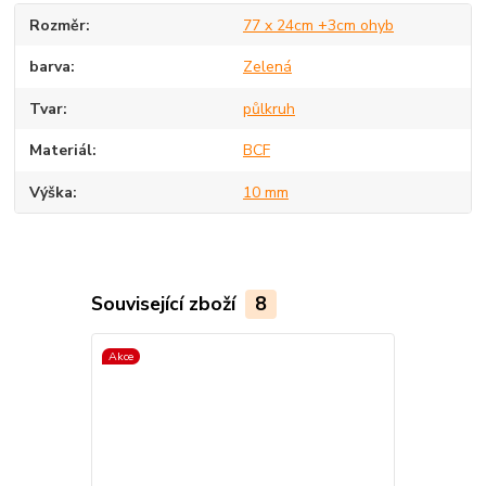
Rozměr
77 x 24cm +3cm ohyb
barva
Zelená
Tvar
půlkruh
Materiál
BCF
Výška
10 mm
Související zboží
8
Akce
Akce