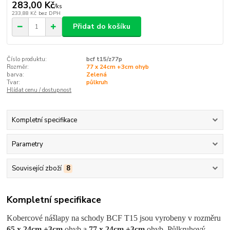
283,00 Kč
/
ks
233,88 Kč
bez DPH
Přidat do košíku
Číslo produktu:
bcf t15/z77p
Rozměr:
77 x 24cm +3cm ohyb
barva:
Zelená
Tvar:
půlkruh
Hlídat cenu / dostupnost
Kompletní specifikace
Parametry
Související zboží
8
Kompletní specifikace
Kobercové nášlapy na schody BCF T15 jsou vyrobeny v rozměru
65 x 24cm +3cm
ohyb a
77 x 24cm +3cm
ohyb. Půlkruhový