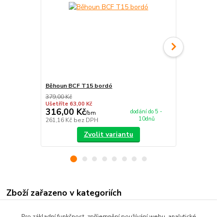
Běhoun BCF T15 bordó
Běhoun BCF
379,00 Kč
379,00 Kč
Ušetříte 63,00 Kč
Ušetříte 63,0
316,00 Kč
316,00 K
dodání do 5 -
/
bm
10dnů
261,16 Kč
bez DPH
261,16 Kč
be
Zvolit variantu
Zboží zařazeno v kategoriích
Nášlapy na schody
Pro základní funkčnost, zpříjemnění používání webu, analytické