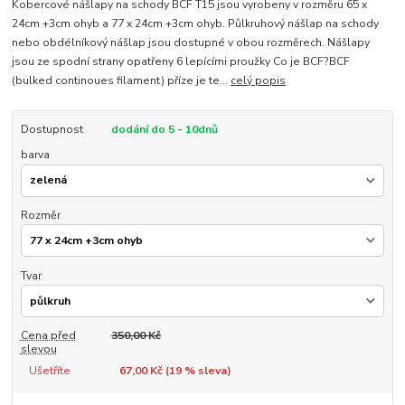
Kobercové nášlapy na schody BCF T15 jsou vyrobeny v rozměru 65 x
24cm +3cm ohyb a 77 x 24cm +3cm ohyb. Půlkruhový nášlap na schody
nebo obdélníkový nášlap jsou dostupné v obou rozměrech. Nášlapy
jsou ze spodní strany opatřeny 6 lepícími proužky Co je BCF?BCF
(bulked continoues filament) příze je te...
celý popis
Dostupnost
dodání do 5 - 10dnů
barva
Rozměr
Tvar
Cena před
350,00 Kč
slevou
Ušetříte
67,00 Kč (
19
% sleva)