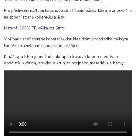
Pro přichycení nášlapu ke schodu slouží lepící páska, která je připevněna
na spodní straně koberečku a lišty.
Materiál 100% PP, výška cca 6mm
V případě znečistění se kobereček čistí klasickými prostředky, měkkým
kartáčkem a mýdlem nebo pracím práškem.
K nášlapu Eton je možné zakoupit i kusové koberce ve tvaru
obdélník, květina, srdíčko a kruh ze stejného materiálu a barvy.