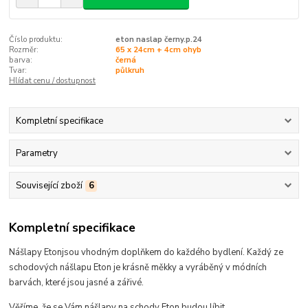
Číslo produktu:
eton naslap černy.p.24
Rozměr:
65 x 24cm + 4cm ohyb
barva:
černá
Tvar:
půlkruh
Hlídat cenu / dostupnost
Kompletní specifikace
Parametry
Související zboží
6
Kompletní specifikace
Nášlapy Eton
jsou
vhodným doplňkem do každého bydlení.
Každý ze
schodových nášlapu Eton je krásně měkky a vyráběný v módních
barvách, které
jsou jasné a zářivé
.
Věříme, že se Vám nášlapy na schody Eton budou líbit...