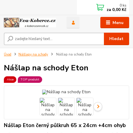
0
ks
za
0,00 Kč
Menu
Hledat
Úvod
Nášlapy na schody
Nášlap na schody Eton
Nášlap na schody Eton
Akce
TOP produkt
Nášlap Eton černý půlkruh 65 x 24cm +4cm ohyb