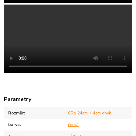
Parametry
Rozměr
65 x 24cm + 4cm ohyb
barva
černá