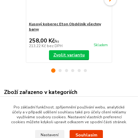
Kusový koberec Eton Obdélník všechny
Koberec Eto
barvy
258,00 Kč
605,00 K
/
ks
Skladem
213,22 Kč
bez DPH
500,00 Kč
be
Zvolit variantu
Zboží zařazeno v kategoriích
Nášlapy na schody
Pro základní funkčnost, zpříjemnění používání webu, analytické
účely a v případě udělení souhlasu také pro účely cílení reklamy
Schodišťové koberce
využíváme soubory cookies. Nastavení vlastních preferencí
cookies můžete kdykoli upravit odkazem ve spodní části stránek.
Souhlasím
Nastavení