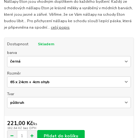
Nášlapy Eton jsou vhodným doplňkem do každého bydlení. Každý ze
schodových nášlapu Eton je krásně měkky a vyráběný v módních barvách,
které jsou jasné a zářivé. Věříme, že se Vám nášlapy na schody Eton
budou líbit... Pro přichycení nášlapu ke schodu slouží lepící páska, která
je připevněna na spodní...
celý popis
Dostupnost
Skladem
barva
Rozměr
Tvar
221,00 Kč
/
ks
182,64 Kč
bez DPH
Přidat do košíku