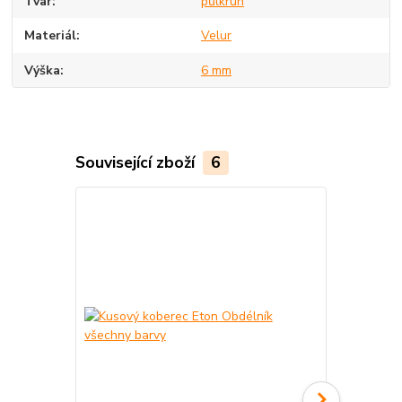
Tvar
půlkruh
Materiál
Velur
Výška
6 mm
Související zboží
6