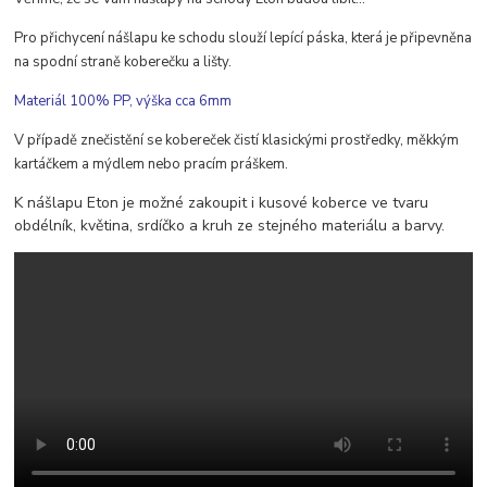
Pro přichycení nášlapu ke schodu slouží lepící páska, která je připevněna
na spodní straně koberečku a lišty.
Materiál 100% PP, výška cca 6mm
V případě znečistění se kobereček čistí klasickými prostředky, měkkým
kartáčkem a mýdlem nebo pracím práškem.
K nášlapu Eton je možné zakoupit i kusové koberce ve tvaru
obdélník, květina, srdíčko a kruh ze stejného materiálu a barvy.