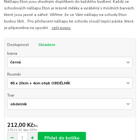
Nášlapy Eton jsou vhodným doplňkem do každého bydlení. Každý ze
schodových nášlapu Eton je krásně měkky a vyráběný v módních barvách,
které jsou jasné a zářivé. Věříme, že se Vám nášlapy na schody Eton
budou líbit... Pro přichycení nášlapu ke schodu slouží lepící páska, která
je připevněna na spodní...
celý popis
Dostupnost
Skladem
barva
Rozměr
Tvar
212,00 Kč
/
ks
175,21 Kč
bez DPH
Přidat do košíku