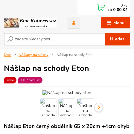
0
ks
za
0,00 Kč
Menu
Hledat
Úvod
Nášlapy na schody
Nášlap na schody Eton
Nášlap na schody Eton
Akce
TOP produkt
Nášlap Eton černý obdélnik 65 x 20cm +4cm ohyb