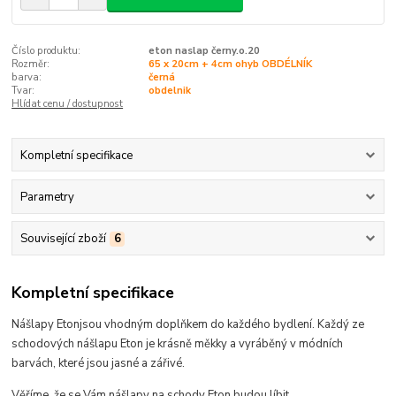
Číslo produktu:
eton naslap černy.o.20
Rozměr:
65 x 20cm + 4cm ohyb OBDÉLNÍK
barva:
černá
Tvar:
obdelnik
Hlídat cenu / dostupnost
Kompletní specifikace
Parametry
Související zboží
6
Kompletní specifikace
Nášlapy Eton
jsou
vhodným doplňkem do každého bydlení.
Každý ze
schodových nášlapu Eton je krásně měkky a vyráběný v módních
barvách, které
jsou jasné a zářivé
.
Věříme, že se Vám nášlapy na schody Eton budou líbit...