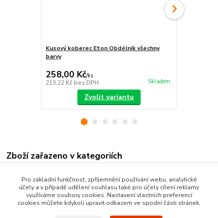
Kusový koberec Eton Obdélník všechny
Koberec Eto
barvy
258,00 Kč
605,00 K
/
ks
Skladem
213,22 Kč
bez DPH
500,00 Kč
be
Zvolit variantu
Zboží zařazeno v kategoriích
Nášlapy na schody
Pro základní funkčnost, zpříjemnění používání webu, analytické
účely a v případě udělení souhlasu také pro účely cílení reklamy
Schodišťové koberce
využíváme soubory cookies. Nastavení vlastních preferencí
cookies můžete kdykoli upravit odkazem ve spodní části stránek.