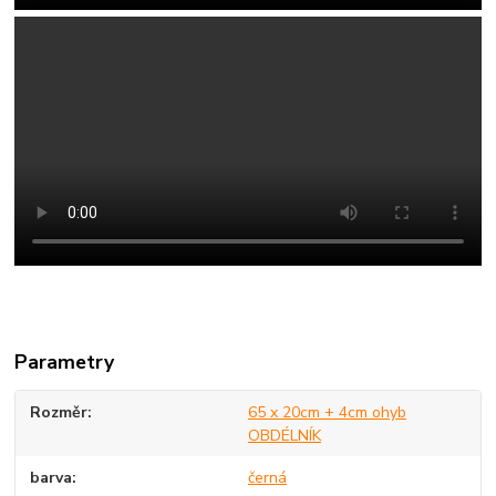
Parametry
Rozměr
65 x 20cm + 4cm ohyb
OBDÉLNÍK
barva
černá