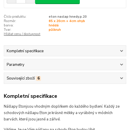
Číslo produktu:
eton naslap hnedy.p.20
Rozměr:
65 x 20cm + 4cm ohyb
barva:
hnědá
Tvar:
půlkruh
Hlídat cenu / dostupnost
Kompletní specifikace
Parametry
Související zboží
6
Kompletní specifikace
Nášlapy Eton
jsou
vhodným doplňkem do každého bydlení.
Každý ze
schodových nášlapu Eton je krásně měkky a vyráběný v módních
barvách, které
jsou jasné a zářivé
.
Věříme, že se Vám nášlapy na schody Eton budou líbit...