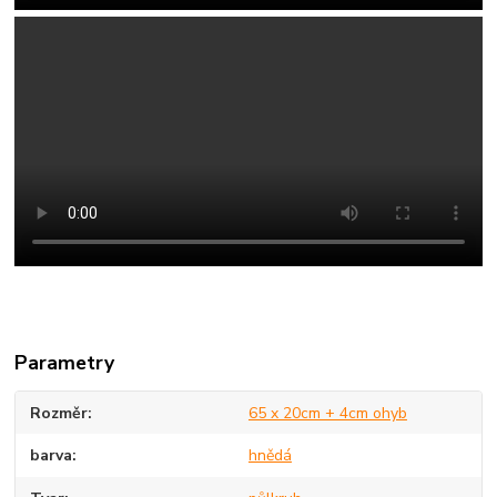
Parametry
Rozměr
65 x 20cm + 4cm ohyb
barva
hnědá