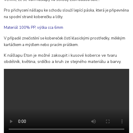
Pro přichycení nášlapu ke schodu slouží lepící páska, která je připevněna
na spodní straně koberečku a lišty.
Materiál 100% PP, výška cca 6mm
V případě znečistění se kobereček čistí klasickými prostředky, měkkým
kartáčkem a mýdlem nebo pracím práškem.
K nášlapu Eton je možné zakoupit i kusové koberce ve tvaru
obdélník, květina, srdíčko a kruh ze stejného materiálu a barvy.