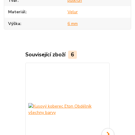
Tvar
půlkruh
Materiál
Velur
Výška
6 mm
Související zboží
6