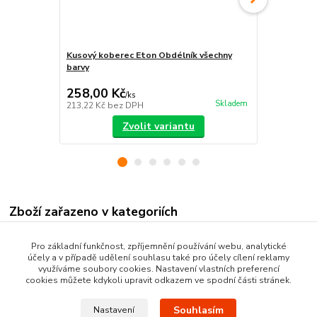
Kusový koberec Eton Obdélník všechny
Koberec Eto
barvy
258,00 Kč
605,00 K
/
ks
Skladem
213,22 Kč
bez DPH
500,00 Kč
be
Zvolit variantu
Zboží zařazeno v kategoriích
Nášlapy na schody
Pro základní funkčnost, zpříjemnění používání webu, analytické
účely a v případě udělení souhlasu také pro účely cílení reklamy
Schodišťové koberce
využíváme soubory cookies. Nastavení vlastních preferencí
cookies můžete kdykoli upravit odkazem ve spodní části stránek.
Souhlasím
Nastavení