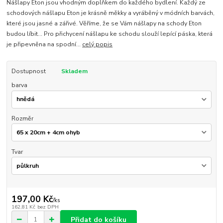
Nášlapy Eton jsou vhodným doplňkem do každého bydlení. Každý ze
schodových nášlapu Eton je krásně měkky a vyráběný v módních barvách,
které jsou jasné a zářivé. Věříme, že se Vám nášlapy na schody Eton
budou líbit... Pro přichycení nášlapu ke schodu slouží lepící páska, která
je připevněna na spodní...
celý popis
Dostupnost
Skladem
barva
Rozměr
Tvar
197,00 Kč
/
ks
162,81 Kč
bez DPH
Přidat do košíku