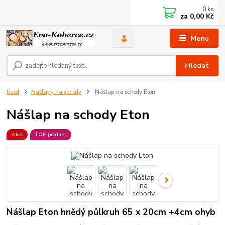
0
ks
za
0,00 Kč
Menu
Hledat
Úvod
Nášlapy na schody
Nášlap na schody Eton
Nášlap na schody Eton
Akce
TOP produkt
Nášlap Eton hnědý půlkruh 65 x 20cm +4cm ohyb