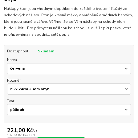
Nášlapy Eton jsou vhodným doplňkem do každého bydlení. Každý ze
schodových nášlapu Eton je krásně měkky a vyráběný v módních barvách,
které jsou jasné a zářivé. Věříme, že se Vám nášlapy na schody Eton
budou líbit... Pro přichycení nášlapu ke schodu slouží lepící páska, která
je připevněna na spodní...
celý popis
Dostupnost
Skladem
barva
Rozměr
Tvar
221,00 Kč
/
ks
182,64 Kč
bez DPH