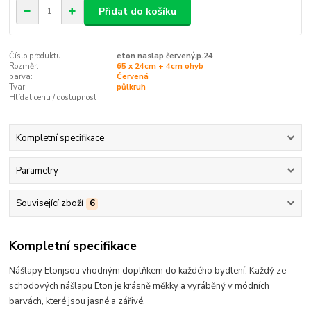
Přidat do košíku
Číslo produktu:
eton naslap červený.p.24
Rozměr:
65 x 24cm + 4cm ohyb
barva:
Červená
Tvar:
půlkruh
Hlídat cenu / dostupnost
Kompletní specifikace
Parametry
Související zboží
6
Kompletní specifikace
Nášlapy Eton
jsou
vhodným doplňkem do každého bydlení.
Každý ze
schodových nášlapu Eton je krásně měkky a vyráběný v módních
barvách, které
jsou jasné a zářivé
.