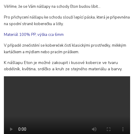
Věříme, že se Vám nášlapy na schody Eton budou líbit...
Pro přichycení nášlapu ke schodu slouží lepící páska, která je připevněna
na spodní straně koberečku a lišty.
Materiál 100% PP, výška cca 6mm
V případě znečistění se kobereček čistí klasickými prostředky, měkkým
kartáčkem a mýdlem nebo pracím práškem.
K nášlapu Eton je možné zakoupit i kusové koberce ve tvaru
obdélník, květina, srdíčko a kruh ze stejného materiálu a barvy.