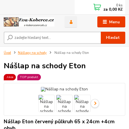
0
ks
za
0,00 Kč
Menu
Hledat
Úvod
Nášlapy na schody
Nášlap na schody Eton
Nášlap na schody Eton
Akce
TOP produkt
Nášlap Eton červený půlkruh 65 x 24cm +4cm
ohyb