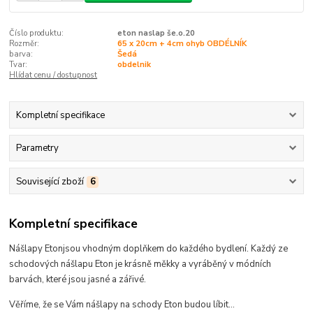
Číslo produktu:
eton naslap še.o.20
Rozměr:
65 x 20cm + 4cm ohyb OBDÉLNÍK
barva:
Šedá
Tvar:
obdelnik
Hlídat cenu / dostupnost
Kompletní specifikace
Parametry
Související zboží
6
Kompletní specifikace
Nášlapy Eton
jsou
vhodným doplňkem do každého bydlení.
Každý ze
schodových nášlapu Eton je krásně měkky a vyráběný v módních
barvách, které
jsou jasné a zářivé
.
Věříme, že se Vám nášlapy na schody Eton budou líbit...