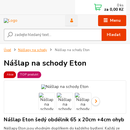
0
ks
za
0,00 Kč
Menu
Hledat
Úvod
Nášlapy na schody
Nášlap na schody Eton
Nášlap na schody Eton
Akce
TOP produkt
Nášlap Eton šedý obdélnik 65 x 20cm +4cm ohyb
Nášlapy Eton jsou vhodným doplňkem do každého bydlení. Každý ze