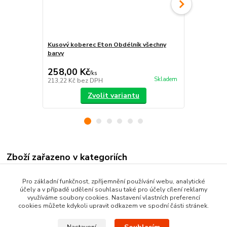
Kusový koberec Eton Obdélník všechny
Koberec Eto
barvy
258,00 Kč
605,00 K
/
ks
Skladem
213,22 Kč
bez DPH
500,00 Kč
be
Zvolit variantu
Zboží zařazeno v kategoriích
Nášlapy na schody
Pro základní funkčnost, zpříjemnění používání webu, analytické
účely a v případě udělení souhlasu také pro účely cílení reklamy
Schodišťové koberce
využíváme soubory cookies. Nastavení vlastních preferencí
cookies můžete kdykoli upravit odkazem ve spodní části stránek.