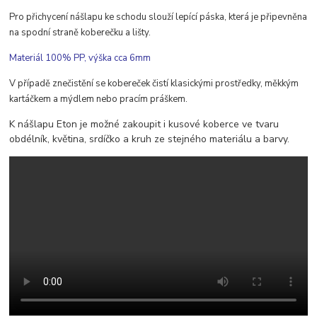
Pro přichycení nášlapu ke schodu slouží lepící páska, která je připevněna
na spodní straně koberečku a lišty.
Materiál 100% PP, výška cca 6mm
V případě znečistění se kobereček čistí klasickými prostředky, měkkým
kartáčkem a mýdlem nebo pracím práškem.
K nášlapu Eton je možné zakoupit i kusové koberce ve tvaru
obdélník, květina, srdíčko a kruh ze stejného materiálu a barvy.