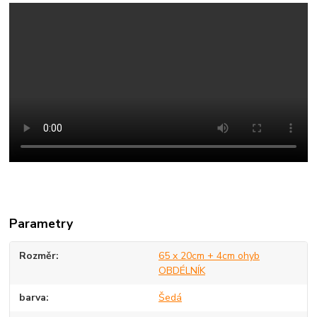
Parametry
Rozměr
65 x 20cm + 4cm ohyb
OBDÉLNÍK
barva
Šedá