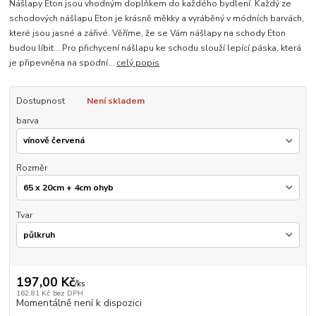
Nášlapy Eton jsou vhodným doplňkem do každého bydlení. Každý ze
schodových nášlapu Eton je krásně měkky a vyráběný v módních barvách,
které jsou jasné a zářivé. Věříme, že se Vám nášlapy na schody Eton
budou líbit... Pro přichycení nášlapu ke schodu slouží lepící páska, která
je připevněna na spodní...
celý popis
Dostupnost
Není skladem
barva
Rozměr
Tvar
197,00 Kč
/
ks
162,81 Kč
bez DPH
Momentálně není k dispozici