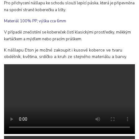
Pro přichycení nášlapu ke schodu slouží lepící páska, která je připevněna
na spodní straně koberečku a lišty.
Materiál 100% PP, výška cca 6mm
V případě znečistění se kobereček čistí klasickými prostředky, měkkým
kartáčkem a mýdlem nebo pracím práškem.
K nášlapu Eton je možné zakoupit i kusové koberce ve tvaru
obdélník, květina, srdíčko a kruh ze stejného materiálu a barvy.