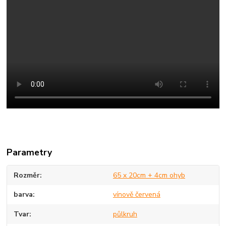
Parametry
Rozměr
65 x 20cm + 4cm ohyb
barva
vínově červená
Tvar
půlkruh