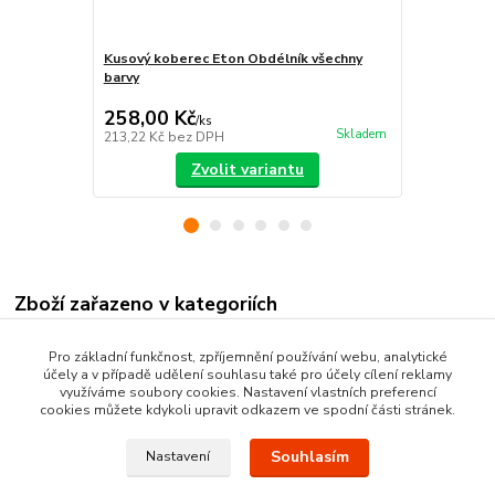
Kusový koberec Eton Obdélník všechny
Koberec Eto
barvy
258,00 Kč
605,00 K
/
ks
Skladem
213,22 Kč
bez DPH
500,00 Kč
be
Zvolit variantu
Zboží zařazeno v kategoriích
Nášlapy na schody
Pro základní funkčnost, zpříjemnění používání webu, analytické
účely a v případě udělení souhlasu také pro účely cílení reklamy
Schodišťové koberce
využíváme soubory cookies. Nastavení vlastních preferencí
cookies můžete kdykoli upravit odkazem ve spodní části stránek.
Souhlasím
Nastavení