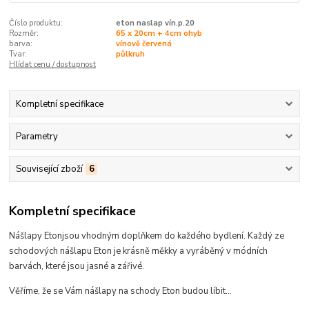
Číslo produktu:
eton naslap vín.p.20
Rozměr:
65 x 20cm + 4cm ohyb
barva:
vínově červená
Tvar:
půlkruh
Hlídat cenu / dostupnost
Kompletní specifikace
Parametry
Související zboží
6
Kompletní specifikace
Nášlapy Eton
jsou
vhodným doplňkem do každého bydlení.
Každý ze
schodových nášlapu Eton je krásně měkky a vyráběný v módních
barvách, které
jsou jasné a zářivé
.
Věříme, že se Vám nášlapy na schody Eton budou líbit...