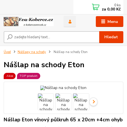
0
ks
za
0,00 Kč
Menu
Hledat
Úvod
Nášlapy na schody
Nášlap na schody Eton
Nášlap na schody Eton
Akce
TOP produkt
Nášlap Eton vínový půlkruh 65 x 20cm +4cm ohyb