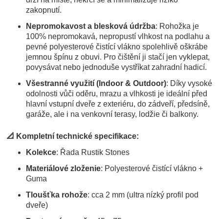
zakopnutí.
Nepromokavost a blesková údržba
: Rohožka je
100% nepromokavá, nepropustí vlhkost na podlahu a
pevné polyesterové čistící vlákno spolehlivě oškrábe
jemnou špínu z obuvi. Pro čištění ji stačí jen vyklepat,
povysávat nebo jednoduše vystříkat zahradní hadicí.
Všestranné využití (Indoor & Outdoor)
: Díky vysoké
odolnosti vůči oděru, mrazu a vlhkosti je ideální před
hlavní vstupní dveře z exteriéru, do zádveří, předsíně,
garáže, ale i na venkovní terasy, lodžie či balkony.
📐 Kompletní technické specifikace:
Kolekce
: Řada Rustik Stones
Materiálové zloženie
: Polyesterové čistící vlákno +
Guma
Tloušťka rohože
: cca 2 mm (ultra nízký profil pod
dveře)