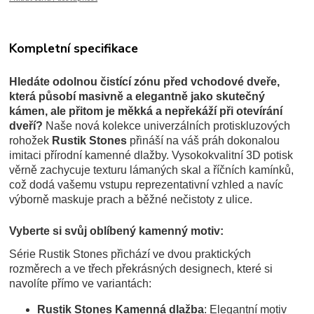
Kompletní specifikace
Hledáte odolnou čistící zónu před vchodové dveře,
která působí masivně a elegantně jako skutečný
kámen, ale přitom je měkká a nepřekáží při otevírání
dveří?
Naše nová kolekce univerzálních protiskluzových
rohožek
Rustik Stones
přináší na váš práh dokonalou
imitaci přírodní kamenné dlažby. Vysokokvalitní 3D potisk
věrně zachycuje texturu lámaných skal a říčních kamínků,
což dodá vašemu vstupu reprezentativní vzhled a navíc
výborně maskuje prach a běžné nečistoty z ulice.
Vyberte si svůj oblíbený kamenný motiv:
Série Rustik Stones přichází ve dvou praktických
rozměrech a ve třech překrásných designech, které si
navolíte přímo ve variantách:
Rustik Stones Kamenná dlažba
: Elegantní motiv