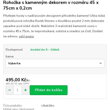
Rohožka s kamenným dekorem v rozměru 45 x
75cm x 0,2cm
Přivítejte hosty s nadčasovým designem přírodního kamene! Ultra nízká
protiskluzová rohožka Rustik Stones s tloušťkou pouhé 2 mm dokonale
zapadne pod nízké dveře. Nabízíme 3 realistické kamenné vzory v
rozměru 45 x 75cm. Je nepromokavá, odolná a snadno se čistí. Dodání
na adresu.
celý popis
Dostupnost
dodání do 5 - 10dnů
barva
495,00 Kč
/
ks
409,09 Kč
bez DPH
Přidat do košíku
Číslo produktu:
r.Rub26rs
Hlídat cenu / dostupnost