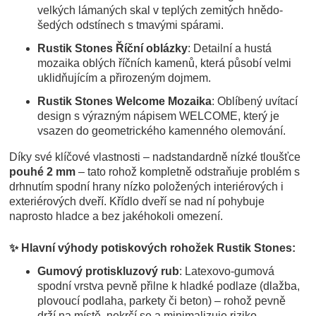
velkých lámaných skal v teplých zemitých hnědo-
šedých odstínech s tmavými spárami.
Rustik Stones Říční oblázky
: Detailní a hustá
mozaika oblých říčních kamenů, která působí velmi
uklidňujícím a přirozeným dojmem.
Rustik Stones Welcome Mozaika
: Oblíbený uvítací
design s výrazným nápisem WELCOME, který je
vsazen do geometrického kamenného olemování.
Díky své klíčové vlastnosti – nadstandardně nízké tloušťce
pouhé 2 mm
– tato rohož kompletně odstraňuje problém s
drhnutím spodní hrany nízko položených interiérových i
exteriérových dveří. Křídlo dveří se nad ní pohybuje
naprosto hladce a bez jakéhokoli omezení.
✨ Hlavní výhody potiskových rohožek Rustik Stones:
Gumový protiskluzový rub
: Latexovo-gumová
spodní vrstva pevně přilne k hladké podlaze (dlažba,
plovoucí podlaha, parkety či beton) – rohož pevně
drží na místě, nekrčí se a minimalizuje riziko