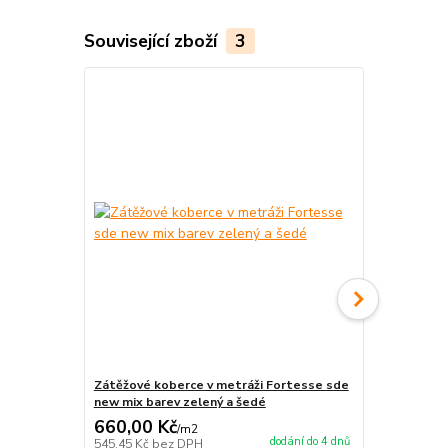
Související zboží
3
Zátěžové koberce v metráži Fortesse sde
Zátěžové ko
new mix barev zelený a šedé
new mix mod
660,00 Kč
660,00 K
/
m2
dodání do 4 dnů
545,45 Kč
bez DPH
545,45 Kč
be