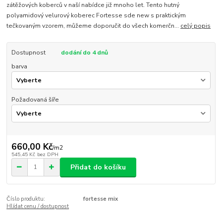
zátěžových koberců v naší nabídce již mnoho let. Tento hutný
polyamidový velurový koberec Fortesse sde new s praktickým
tečkovaným vzorem, můžeme doporučit do všech komerčn...
celý popis
Dostupnost
dodání do 4 dnů
barva
Požadovaná šíře
660,00 Kč
/
m2
545,45 Kč
bez DPH
Přidat do košíku
Číslo produktu:
fortesse mix
Hlídat cenu / dostupnost