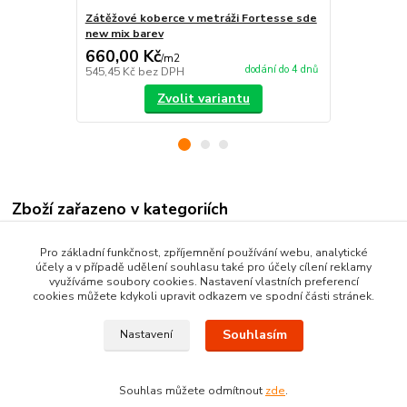
Zátěžové koberce v metráži Fortesse sde
Zátěžové ko
new mix barev
new mix bar
660,00 Kč
660,00 K
/
m2
dodání do 4 dnů
545,45 Kč
bez DPH
545,45 Kč
be
Zvolit variantu
Zboží zařazeno v kategoriích
Zátěžové koberce v metráži
Pro základní funkčnost, zpříjemnění používání webu, analytické
účely a v případě udělení souhlasu také pro účely cílení reklamy
Velurové - Hotelové koberce
využíváme soubory cookies. Nastavení vlastních preferencí
cookies můžete kdykoli upravit odkazem ve spodní části stránek.
Souhlasím
Nastavení
Souhlas můžete odmítnout
zde
.
Vytvořeno na
Eshop-rychle.cz