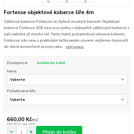
Fortesse objektové koberce šíře 4m
Zátěžové koberce Fortesse ve čtyřech modrých barvách Objektové
koberce Fortesse SDE new jsou jedny z nejlepších zátěžových koberců v
naší nabídce již mnoho let. Tento hutný polyamidový velurový koberec
Fortesse sde new s praktickým tečkovaným vzorem, můžeme doporučit
do všech komerčních prostor jako...
celý popis
Dostupnost
dodání do 4 dnů
barva
Požadovaná šíře
660,00 Kč
/
m2
545,45 Kč
bez DPH
Přidat do košíku