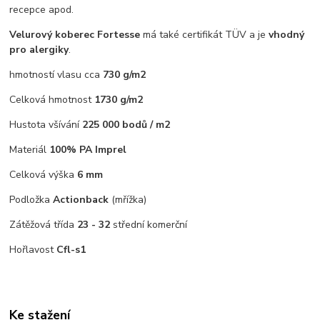
recepce apod.
Velurový koberec Fortesse
má také certifikát TÜV a je
vhodný
pro alergiky
.
hmotností vlasu cca
730 g/m2
Celková hmotnost
1730 g/m2
Hustota všívání
225 000 bodů / m2
Materiál
100% PA Imprel
Celková výška
6 mm
Podložka
Actionback
(mřížka)
Zátěžová třída
23 - 32
střední komerční
Hořlavost
Cfl-s1
Ke stažení