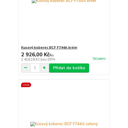
Kusový koberec BCF F744A krém
2 926,00 Kč
/
ks
Skladem
2 418,18 Kč
bez DPH
Přidat do košíku
Akce