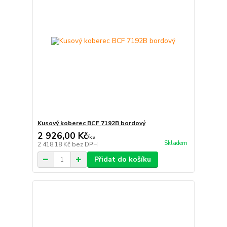
Kusový koberec BCF 7192B bordový
2 926,00 Kč
/
ks
Skladem
2 418,18 Kč
bez DPH
Přidat do košíku