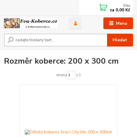
0
ks
za
0,00 Kč
Menu
Hledat
Rozměr koberce: 200 x 300 cm
strana
z 1