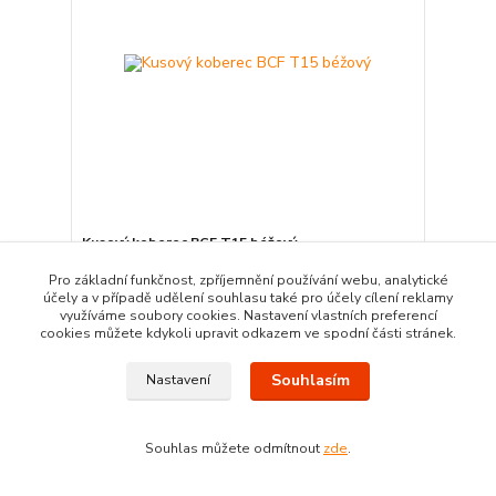
Kusový koberec BCF T15 béžový
4 047,00 Kč
Pro základní funkčnost, zpříjemnění používání webu, analytické
Ušetříte 404,00 Kč
účely a v případě udělení souhlasu také pro účely cílení reklamy
3 643,00 Kč
/
ks
využíváme soubory cookies. Nastavení vlastních preferencí
dodání do 7 - 14 dnů
3 010,74 Kč
bez DPH
cookies můžete kdykoli upravit odkazem ve spodní části stránek.
Přidat do košíku
Souhlasím
Nastavení
Akce
Souhlas můžete odmítnout
zde
.