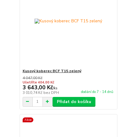
Kusový koberec BCF T15 zelený
4 047,00 Kč
Ušetříte 404,00 Kč
3 643,00 Kč
/
ks
dodání do 7 - 14 dnů
3 010,74 Kč
bez DPH
Přidat do košíku
Akce