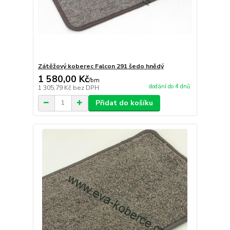
Zátěžový koberec Falcon 291 šedo hnědý
1 580,00 Kč
/
bm
dodání do 4 dnů
1 305,79 Kč
bez DPH
Přidat do košíku