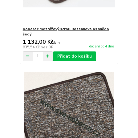
Koberec metrážový scroll Bossanova 49 hnědo
šedý
1 132,00 Kč
/
bm
dodání do 4 dnů
935,54 Kč
bez DPH
Přidat do košíku