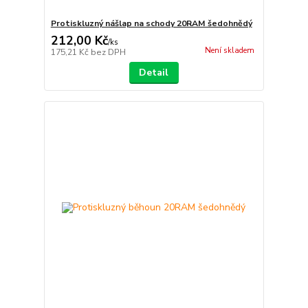
Protiskluzný nášlap na schody 20RAM šedohnědý
212,00 Kč
/
ks
Není skladem
175,21 Kč
bez DPH
Detail