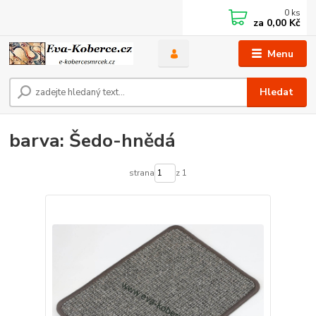
0
ks
za
0,00 Kč
Menu
Hledat
barva: Šedo-hnědá
strana
z 1