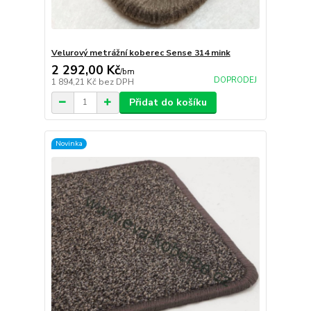
Velurový metrážní koberec Sense 314 mink
2 292,00 Kč
/
bm
DOPRODEJ
1 894,21 Kč
bez DPH
Přidat do košíku
Novinka