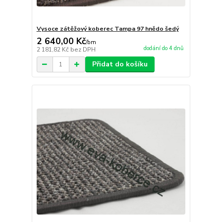
Vysoce zátěžový koberec Tampa 97 hnědo šedý
2 640,00 Kč
/
bm
dodání do 4 dnů
2 181,82 Kč
bez DPH
Přidat do košíku