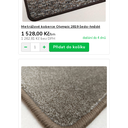
Metrážové koberce Olympic 2819 šedo-hnědé
1 528,00 Kč
/
bm
dodání do 4 dnů
1 262,81 Kč
bez DPH
Přidat do košíku