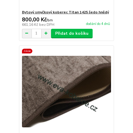
Bytový smyčkový koberec Titan 1425 šedo hnědý
800,00 Kč
/
bm
dodání do 4 dnů
661,16 Kč
bez DPH
Přidat do košíku
Akce