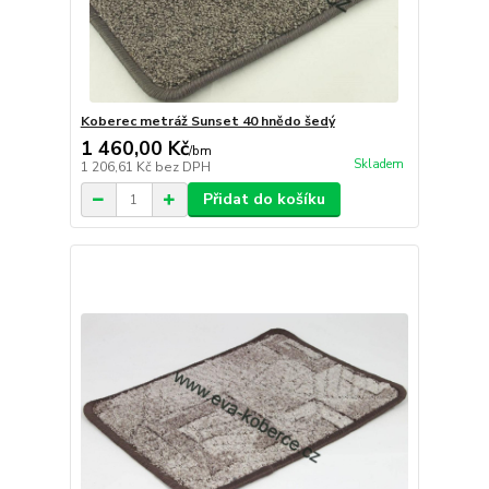
Koberec metráž Sunset 40 hnědo šedý
1 460,00 Kč
/
bm
Skladem
1 206,61 Kč
bez DPH
Přidat do košíku