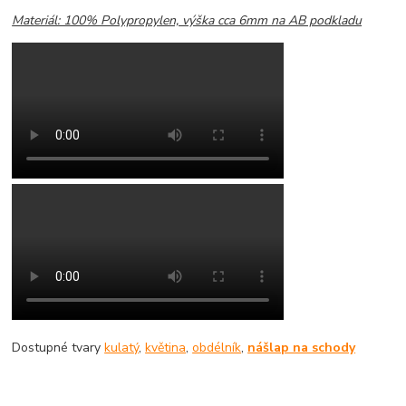
Materiál: 100% Polypropylen, výška cca 6mm na AB podkladu
Dostupné tvary
kulatý
,
květina
,
obdélník
,
nášlap na schody