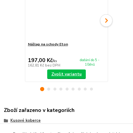
Nášlap na schody Eton
Koberec Eto
197,00 Kč
679,00 K
dodání do 5 -
/
ks
10dnů
162,81 Kč
bez DPH
561,16 Kč
be
Zvolit variantu
Zboží zařazeno v kategoriích
Kusové koberce
Tvarované kusové koberce