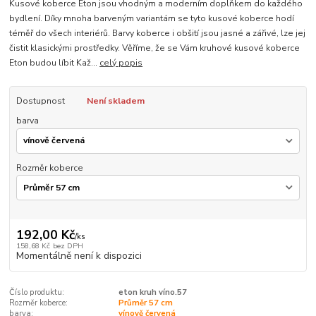
Kusové koberce Eton jsou vhodným a moderním doplňkem do každého
bydlení. Díky mnoha barveným variantám se tyto kusové koberce hodí
téměř do všech interiérů. Barvy koberce i obšití jsou jasné a zářivé, lze jej
čistit klasickými prostředky. Věříme, že se Vám kruhové kusové koberce
Eton budou líbit Kaž...
celý popis
Dostupnost
Není skladem
barva
Rozměr koberce
192,00 Kč
/
ks
158,68 Kč
bez DPH
Momentálně není k dispozici
Číslo produktu:
eton kruh víno.57
Rozměr koberce:
Průměr 57 cm
barva:
vínově červená