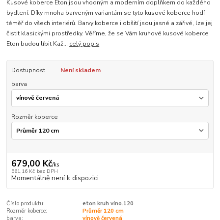
Kusové koberce Eton jsou vhodným a moderním doplňkem do každého
bydlení. Díky mnoha barveným variantám se tyto kusové koberce hodí
téměř do všech interiérů. Barvy koberce i obšití jsou jasné a zářivé, lze jej
čistit klasickými prostředky. Věříme, že se Vám kruhové kusové koberce
Eton budou líbit Kaž...
celý popis
Dostupnost
Není skladem
barva
Rozměr koberce
679,00 Kč
/
ks
561,16 Kč
bez DPH
Momentálně není k dispozici
Číslo produktu:
eton kruh víno.120
Rozměr koberce:
Průměr 120 cm
barva:
vínově červená