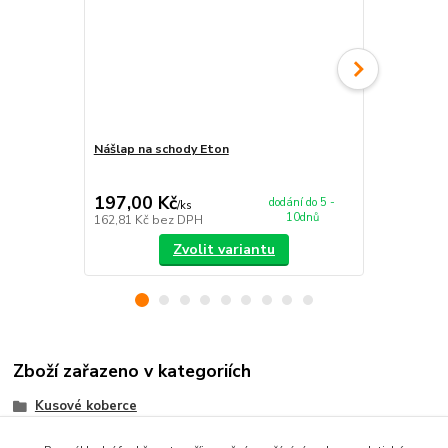
Nášlap na schody Eton
Koberec Eto
197,00 Kč
679,00 K
dodání do 5 -
/
ks
10dnů
162,81 Kč
bez DPH
561,16 Kč
be
Zvolit variantu
Zboží zařazeno v kategoriích
Kusové koberce
Tvarované kusové koberce