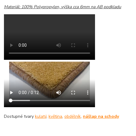
Materiál: 100% Polypropylen, výška cca 6mm na AB podkladu
Dostupné tvary
kulatý
,
květina
,
obdélník
,
nášlap na schody