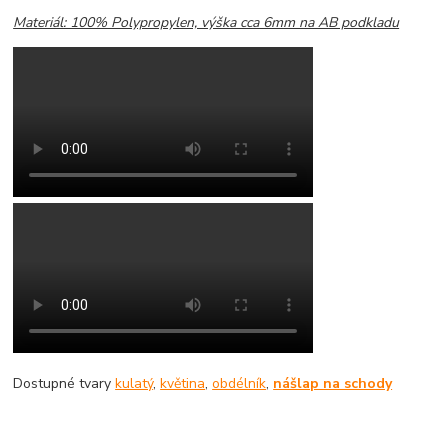
Materiál: 100% Polypropylen, výška cca 6mm na AB podkladu
Dostupné tvary
kulatý
,
květina
,
obdélník
,
nášlap na schody