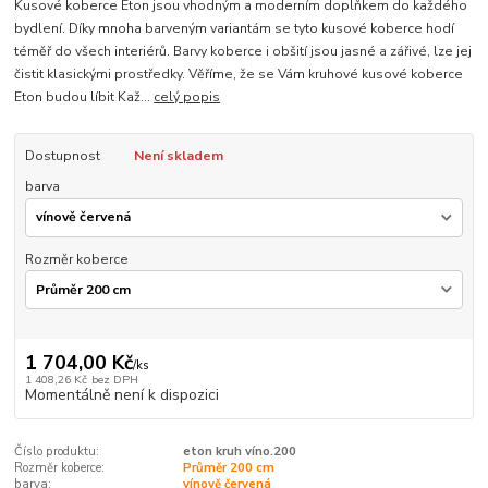
Kusové koberce Eton jsou vhodným a moderním doplňkem do každého
bydlení. Díky mnoha barveným variantám se tyto kusové koberce hodí
téměř do všech interiérů. Barvy koberce i obšití jsou jasné a zářivé, lze jej
čistit klasickými prostředky. Věříme, že se Vám kruhové kusové koberce
Eton budou líbit Kaž...
celý popis
Dostupnost
Není skladem
barva
Rozměr koberce
1 704,00 Kč
/
ks
1 408,26 Kč
bez DPH
Momentálně není k dispozici
Číslo produktu:
eton kruh víno.200
Rozměr koberce:
Průměr 200 cm
barva:
vínově červená