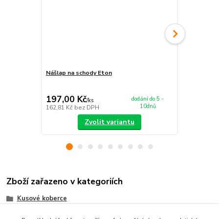
Nášlap na schody Eton
Koberec Eto
197,00 Kč
679,00 K
dodání do 5 -
/
ks
10dnů
162,81 Kč
bez DPH
561,16 Kč
be
Zvolit variantu
Zboží zařazeno v kategoriích
Kusové koberce
Tvarované kusové koberce