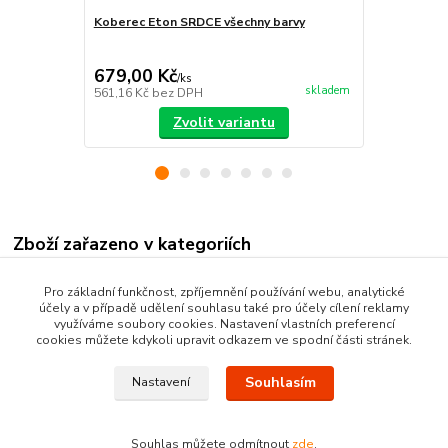
Koberec Eton SRDCE všechny barvy
Koberec Eto
679,00 Kč
605,00 K
/
ks
skladem
561,16 Kč
bez DPH
500,00 Kč
be
Zvolit variantu
Zboží zařazeno v kategoriích
Kusové koberce
Pro základní funkčnost, zpříjemnění používání webu, analytické
účely a v případě udělení souhlasu také pro účely cílení reklamy
Moderní kusové koberce
využíváme soubory cookies. Nastavení vlastních preferencí
cookies můžete kdykoli upravit odkazem ve spodní části stránek.
Souhlasím
Nastavení
Souhlas můžete odmítnout
zde
.