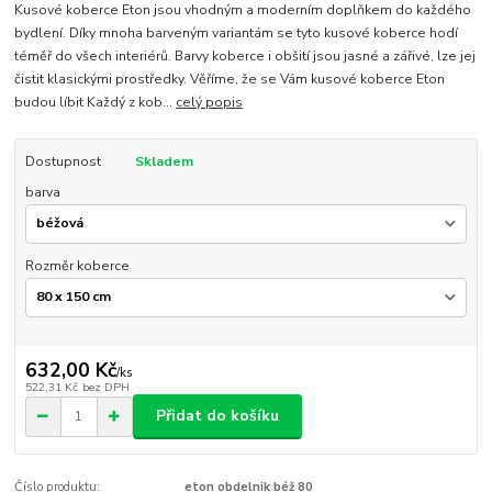
Kusové koberce Eton jsou vhodným a moderním doplňkem do každého
bydlení. Díky mnoha barveným variantám se tyto kusové koberce hodí
téměř do všech interiérů. Barvy koberce i obšití jsou jasné a zářivé, lze jej
čistit klasickými prostředky. Věříme, že se Vám kusové koberce Eton
budou líbit Každý z kob...
celý popis
Dostupnost
Skladem
barva
Rozměr koberce
632,00 Kč
/
ks
522,31 Kč
bez DPH
Přidat do košíku
Číslo produktu:
eton obdelnik béž 80