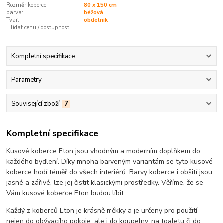
Rozměr koberce:
80 x 150 cm
barva:
béžová
Tvar:
obdelnik
Hlídat cenu / dostupnost
Kompletní specifikace
Parametry
Související zboží
7
Kompletní specifikace
Kusové koberce Eton jsou vhodným a moderním doplňkem do
každého bydlení. Díky mnoha barveným variantám se tyto kusové
koberce hodí téměř do všech interiérů. Barvy koberce i obšití jsou
jasné a zářivé, lze jej čistit klasickými prostředky. Věříme, že se
Vám kusové koberce Eton budou líbit
Každý z koberců Eton je krásně měkky a je určeny pro použití
nejen do obývacího pokoje, ale i do koupelny, na toaletu či do