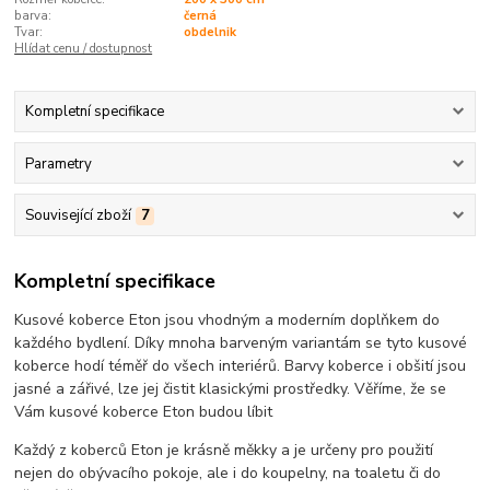
barva:
černá
Tvar:
obdelnik
Hlídat cenu / dostupnost
Kompletní specifikace
Parametry
Související zboží
7
Kompletní specifikace
Kusové koberce Eton jsou vhodným a moderním doplňkem do
každého bydlení. Díky mnoha barveným variantám se tyto kusové
koberce hodí téměř do všech interiérů. Barvy koberce i obšití jsou
jasné a zářivé, lze jej čistit klasickými prostředky. Věříme, že se
Vám kusové koberce Eton budou líbit
Každý z koberců Eton je krásně měkky a je určeny pro použití
nejen do obývacího pokoje, ale i do koupelny, na toaletu či do