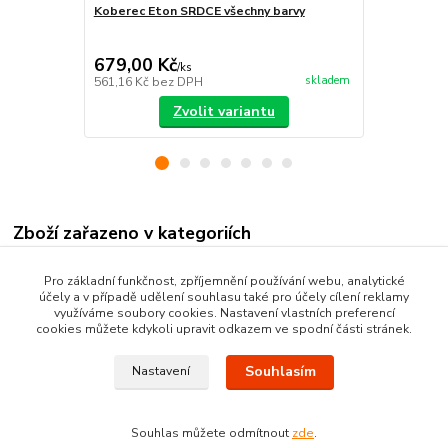
Koberec Eton SRDCE všechny barvy
Koberec Eto
679,00 Kč
605,00 K
/
ks
skladem
561,16 Kč
bez DPH
500,00 Kč
be
Zvolit variantu
Zboží zařazeno v kategoriích
Kusové koberce
Pro základní funkčnost, zpříjemnění používání webu, analytické
účely a v případě udělení souhlasu také pro účely cílení reklamy
Moderní kusové koberce
využíváme soubory cookies. Nastavení vlastních preferencí
cookies můžete kdykoli upravit odkazem ve spodní části stránek.
Souhlasím
Nastavení
Souhlas můžete odmítnout
zde
.
Vytvořeno na
Eshop-rychle.cz