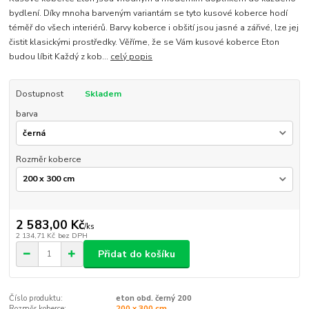
bydlení. Díky mnoha barveným variantám se tyto kusové koberce hodí
téměř do všech interiérů. Barvy koberce i obšití jsou jasné a zářivé, lze jej
čistit klasickými prostředky. Věříme, že se Vám kusové koberce Eton
budou líbit Každý z kob...
celý popis
Dostupnost
Skladem
barva
Rozměr koberce
2 583,00 Kč
/
ks
2 134,71 Kč
bez DPH
Přidat do košíku
Číslo produktu:
eton obd. černý 200
Rozměr koberce:
200 x 300 cm