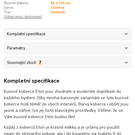
Rozměr koberce:
80 x 150 cm
barva:
Červená
Tvar:
obdelnik
Hlídat cenu / dostupnost
Kompletní specifikace
Parametry
Související zboží
7
Kompletní specifikace
Kusové koberce Eton jsou vhodným a moderním doplňkem do
každého bydlení. Díky mnoha barveným variantám se tyto kusové
koberce hodí téměř do všech interiérů. Barvy koberce i obšití jsou
jasné a zářivé, lze jej čistit klasickými prostředky. Věříme, že se
Vám kusové koberce Eton budou líbit
Každý z koberců Eton je krásně měkky a je určeny pro použití
nejen do obývacího pokoje, ale i do koupelny, na toaletu či do