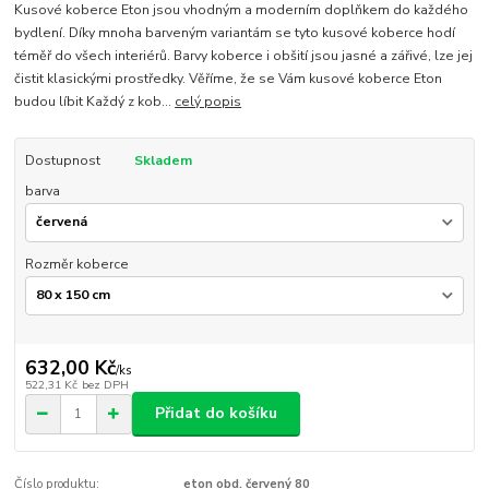
Kusové koberce Eton jsou vhodným a moderním doplňkem do každého
bydlení. Díky mnoha barveným variantám se tyto kusové koberce hodí
téměř do všech interiérů. Barvy koberce i obšití jsou jasné a zářivé, lze jej
čistit klasickými prostředky. Věříme, že se Vám kusové koberce Eton
budou líbit Každý z kob...
celý popis
Dostupnost
Skladem
barva
Rozměr koberce
632,00 Kč
/
ks
522,31 Kč
bez DPH
Přidat do košíku
Číslo produktu:
eton obd. červený 80