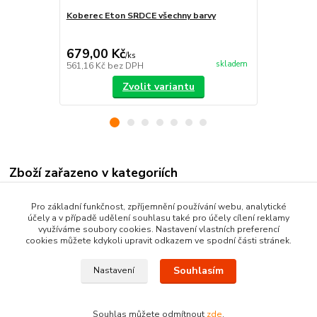
Koberec Eton SRDCE všechny barvy
Koberec Eto
679,00 Kč
605,00 K
/
ks
skladem
561,16 Kč
bez DPH
500,00 Kč
be
Zvolit variantu
Zboží zařazeno v kategoriích
Kusové koberce
Pro základní funkčnost, zpříjemnění používání webu, analytické
účely a v případě udělení souhlasu také pro účely cílení reklamy
Moderní kusové koberce
využíváme soubory cookies. Nastavení vlastních preferencí
cookies můžete kdykoli upravit odkazem ve spodní části stránek.
Souhlasím
Nastavení
Souhlas můžete odmítnout
zde
.