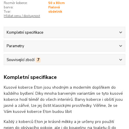
Rozměr koberce:
50 x 80cm
barva:
Fialová
Tvar:
obdelnik
Hlídat cenu / dostupnost
Kompletní specifikace
Parametry
Související zboží
7
Kompletní specifikace
Kusové koberce Eton jsou vhodným a moderním doplňkem do
každého bydlení. Díky mnoha barveným variantám se tyto kusové
koberce hodí téměř do všech interiérů. Barvy koberce i obšití jsou
jasné a zářivé, lze jej čistit klasickými prostředky. Věříme, že se
Vám kusové koberce Eton budou líbit
Každý z koberců Eton je krásně měkky a je určeny pro použití
nejen do obývacího pokoje, ale i do koupelny, na toaletu či do