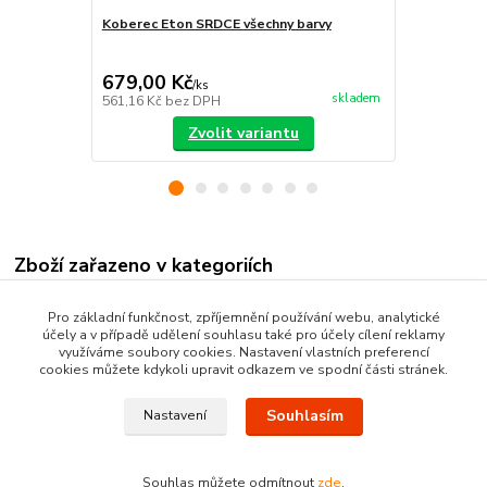
Koberec Eton SRDCE všechny barvy
Koberec Eto
679,00 Kč
605,00 K
/
ks
skladem
561,16 Kč
bez DPH
500,00 Kč
be
Zvolit variantu
Zboží zařazeno v kategoriích
Kusové koberce
Pro základní funkčnost, zpříjemnění používání webu, analytické
účely a v případě udělení souhlasu také pro účely cílení reklamy
Moderní kusové koberce
využíváme soubory cookies. Nastavení vlastních preferencí
cookies můžete kdykoli upravit odkazem ve spodní části stránek.
Souhlasím
Nastavení
Souhlas můžete odmítnout
zde
.