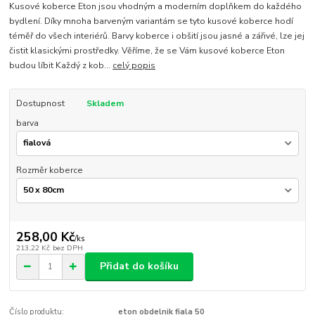
Kusové koberce Eton jsou vhodným a moderním doplňkem do každého
bydlení. Díky mnoha barveným variantám se tyto kusové koberce hodí
téměř do všech interiérů. Barvy koberce i obšití jsou jasné a zářivé, lze jej
čistit klasickými prostředky. Věříme, že se Vám kusové koberce Eton
budou líbit Každý z kob...
celý popis
Dostupnost
Skladem
barva
Rozměr koberce
258,00 Kč
/
ks
213,22 Kč
bez DPH
Přidat do košíku
Číslo produktu:
eton obdelnik fiala 50