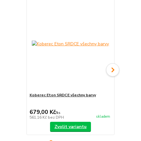
Koberec Eton SRDCE všechny barvy
Koberec Eto
679,00 Kč
605,00 K
/
ks
skladem
561,16 Kč
bez DPH
500,00 Kč
be
Zvolit variantu