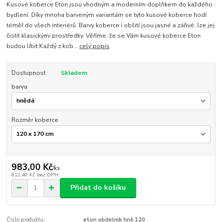
Kusové koberce Eton jsou vhodným a moderním doplňkem do každého
bydlení. Díky mnoha barveným variantám se tyto kusové koberce hodí
téměř do všech interiérů. Barvy koberce i obšití jsou jasné a zářivé, lze jej
čistit klasickými prostředky. Věříme, že se Vám kusové koberce Eton
budou líbit Každý z kob...
celý popis
Dostupnost
Skladem
barva
Rozměr koberce
983,00 Kč
/
ks
812,40 Kč
bez DPH
Přidat do košíku
Číslo produktu:
eton obdelnik hně 120