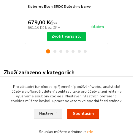
Koberec Eton SRDCE všechny barvy
Koberec Eto
679,00 Kč
605,00 K
/
ks
skladem
561,16 Kč
bez DPH
500,00 Kč
be
Zvolit variantu
Zboží zařazeno v kategoriích
Kusové koberce
Pro základní funkčnost, zpříjemnění používání webu, analytické
účely a v případě udělení souhlasu také pro účely cílení reklamy
Moderní kusové koberce
využíváme soubory cookies. Nastavení vlastních preferencí
cookies můžete kdykoli upravit odkazem ve spodní části stránek.
Souhlasím
Nastavení
Souhlas můžete odmítnout
zde
.