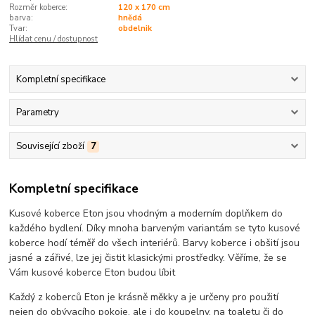
Rozměr koberce:
120 x 170 cm
barva:
hnědá
Tvar:
obdelnik
Hlídat cenu / dostupnost
Kompletní specifikace
Parametry
Související zboží
7
Kompletní specifikace
Kusové koberce Eton jsou vhodným a moderním doplňkem do
každého bydlení. Díky mnoha barveným variantám se tyto kusové
koberce hodí téměř do všech interiérů. Barvy koberce i obšití jsou
jasné a zářivé, lze jej čistit klasickými prostředky. Věříme, že se
Vám kusové koberce Eton budou líbit
Každý z koberců Eton je krásně měkky a je určeny pro použití
nejen do obývacího pokoje, ale i do koupelny, na toaletu či do