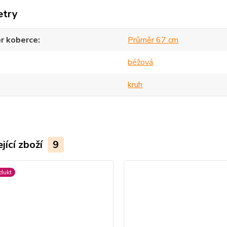
etry
r koberce
Průměr 67 cm
béžová
kruh
jící zboží
9
dukt