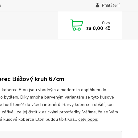
a
Přihlášení
0
ks
za
0,00 Kč
rec Béžový kruh 67cm
 koberce Eton jsou vhodným a moderním doplňkem do
o bydlení. Díky mnoha barveným variantám se tyto kusové
 hodí téměř do všech interiérů. Barvy koberce i obšití jsou
 zářivé, lze jej čistit klasickými prostředky. Věříme, že se Vám
é kusové koberce Eton budou líbit Kaž...
celý popis