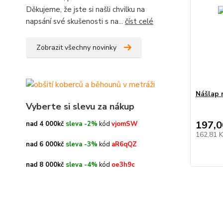
Děkujeme, že jste si našli chvilku na
napsání své skušenosti s na...
číst celé
Zobrazit všechny novinky
Nášlap 
Vyberte si slevu za nákup
197,0
nad 4 000kč
sleva -2%
kód
vjomSW
162,81 
nad 6 000kč
sleva -3%
kód
aR6qQZ
nad 8 000kč
sleva -4%
kód
oe3h9c