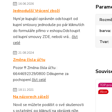
16.06.2026
Param
Jednodušší Vrácení zboží
Nyní je kupující oprávněn odstoupit od
Rozmě
kupní smlouvy jednoduše po pár kliknutích
barva
do formuláře přímo v eshopu.Odstoupit
od kupní smouvy ZDE, neboli vrá...
číst
Tvar
celé
21.08.2024
Změna čísla účtu
Pozor !!! Změna čísla účtu :
Souvise
6644692329/0800 Děkujeme za
pochopení
číst celé
TOP pro
18.11.2021
Akce
Na názorech záleží
Nově se můžete podělit o své skušenosti
s ostatnímí, po kliknutí na obrázek níže.