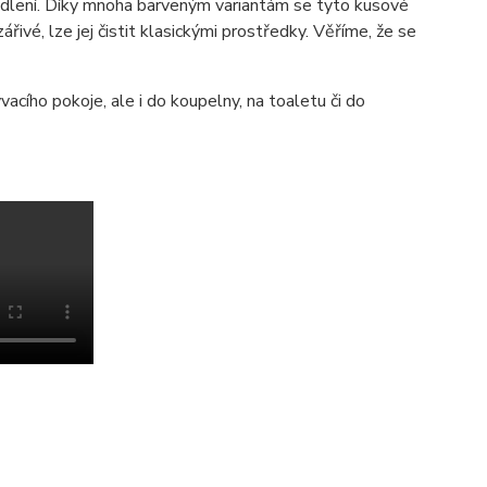
lení. Díky mnoha barveným variantám se tyto kusové
ářivé, lze jej čistit klasickými prostředky. Věříme, že se
acího pokoje, ale i do koupelny, na toaletu či do