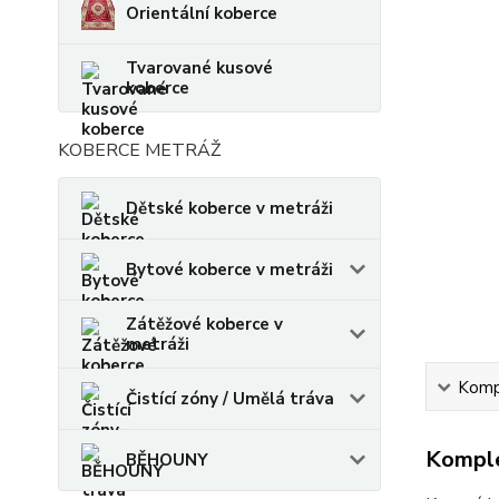
Orientální koberce
Tvarované kusové
koberce
KOBERCE METRÁŽ
Dětské koberce v metráži
Bytové koberce v metráži
Zátěžové koberce v
metráži
Kompl
Čistící zóny / Umělá tráva
Komple
BĚHOUNY