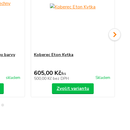
y barvy
Koberec Eton Kytka
Ko
387
Uše
605,00 Kč
34
/
ks
skladem
Skladem
500,00 Kč
bez DPH
28
Zvolit variantu