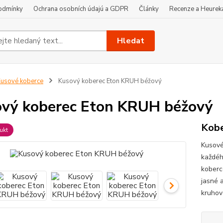
odmínky
Ochrana osobních údajú a GDPR
Články
Recenze a Heurek
Hledat
usové koberce
Kusový koberec Eton KRUH béžový
vý koberec Eton KRUH béžový
Kobe
ukt
Kusové
každéh
koberce
jasné a
kruhov