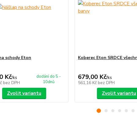
na schody Eton
Koberec Eton SRDCE všechn
0 Kč
679,00 Kč
dodání do 5 -
/
ks
/
ks
10dnů
Kč
bez DPH
561,16 Kč
bez DPH
Zvolit variantu
Zvolit variantu