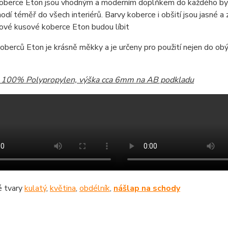
oberce Eton jsou vhodným a moderním doplňkem do každého byd
odí téměř do všech interiérů. Barvy koberce i obšití jsou jasné a z
ové kusové koberce Eton budou líbit
oberců Eton je krásně měkky a je určeny pro použití nejen do obýv
: 100% Polypropylen, výška cca 6mm na AB podkladu
 tvary
kulatý
,
květina
,
obdélník
,
nášlap na schody