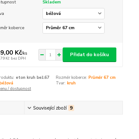
tupnost
Skladem
va
měr koberce
9,00 Kč
/
ks
Přidat do košíku
,79 Kč
bez DPH
roduktu:
eton kruh bež.67
Rozměr koberce:
Průměr 67 cm
béžová
Tvar:
kruh
cenu / dostupnost
Související zboží
9