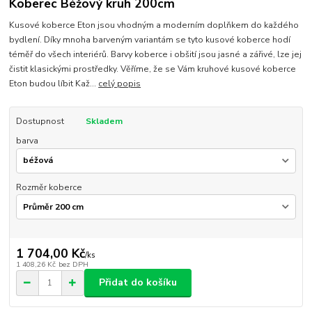
Koberec Béžový kruh 200cm
Kusové koberce Eton jsou vhodným a moderním doplňkem do každého
bydlení. Díky mnoha barveným variantám se tyto kusové koberce hodí
téměř do všech interiérů. Barvy koberce i obšití jsou jasné a zářivé, lze jej
čistit klasickými prostředky. Věříme, že se Vám kruhové kusové koberce
Eton budou líbit Kaž...
celý popis
Dostupnost
Skladem
barva
Rozměr koberce
1 704,00 Kč
/
ks
1 408,26 Kč
bez DPH
Přidat do košíku