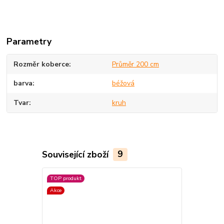
Parametry
Rozměr koberce
Průměr 200 cm
barva
béžová
Tvar
kruh
Související zboží
9
TOP produkt
Akce