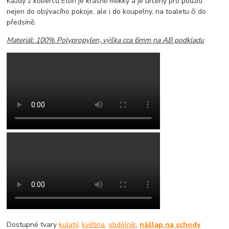
Každý z koberců Eton je krásně měkky a je určeny pro použití
nejen do obývacího pokoje, ale i do koupelny, na toaletu či do
předsíně.
Materiál: 100% Polypropylen, výška cca 6mm na AB podkladu
Dostupné tvary
kulatý
,
květina
,
obdélník
,
nášlap na schody