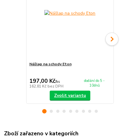
Nášlap na schody Eton
Koberec Eto
197,00 Kč
679,00 K
dodání do 5 -
/
ks
10dnů
162,81 Kč
bez DPH
561,16 Kč
be
Zvolit variantu
Zboží zařazeno v kategoriích