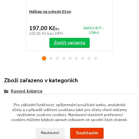
Nášlap na schody Eton
Koberec Eto
197,00 Kč
679,00 K
dodání do 5 -
/
ks
10dnů
162,81 Kč
bez DPH
561,16 Kč
be
Zvolit variantu
Zboží zařazeno v kategoriích
Kusové koberce
Tvarované kusové koberce
Pro základní funkčnost, zpříjemnění používání webu, analytické
účely a v případě udělení souhlasu také pro účely cílení reklamy
Moderní kusové koberce
využíváme soubory cookies. Nastavení vlastních preferencí
cookies můžete kdykoli upravit odkazem ve spodní části stránek.
Souhlasím
Nastavení