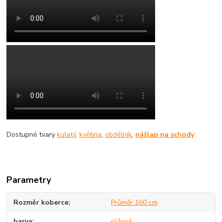
Dostupné tvary
kulatý
,
květina
,
obdélník
,
nášlap na schody
Parametry
Rozměr koberce
Průměr 160 cm
barva
růžová