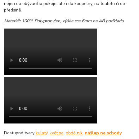
nejen do obývacího pokoje, ale i do koupelny, na toaletu či do
předsíně.
Materiál: 100% Polypropylen, výška cca 6mm na AB podkladu
Dostupné tvary
kulatý
,
květina
,
obdélník
,
nášlap na schody