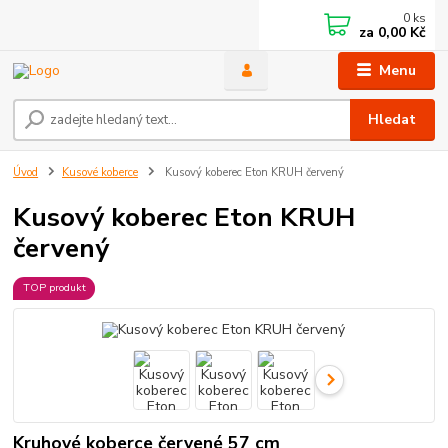
0
ks
za
0,00 Kč
Menu
Hledat
Úvod
Kusové koberce
Kusový koberec Eton KRUH červený
Kusový koberec Eton KRUH
červený
TOP produkt
Kruhové koberce červené 57 cm