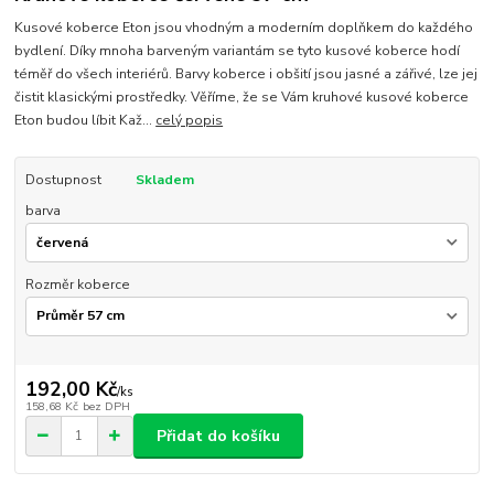
Kusové koberce Eton jsou vhodným a moderním doplňkem do každého
bydlení. Díky mnoha barveným variantám se tyto kusové koberce hodí
téměř do všech interiérů. Barvy koberce i obšití jsou jasné a zářivé, lze jej
čistit klasickými prostředky. Věříme, že se Vám kruhové kusové koberce
Eton budou líbit Kaž...
celý popis
Dostupnost
Skladem
barva
Rozměr koberce
192,00 Kč
/
ks
158,68 Kč
bez DPH
Přidat do košíku