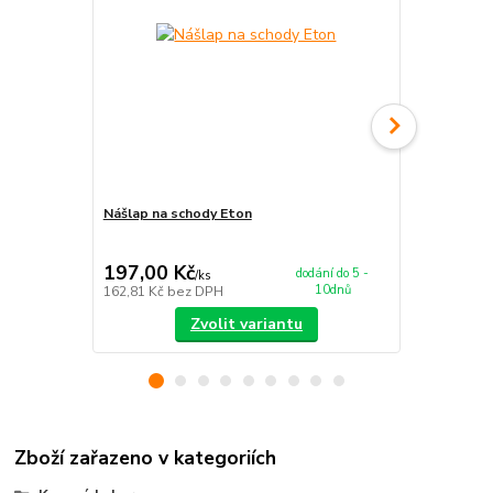
Nášlap na schody Eton
Koberec Eto
197,00 Kč
679,00 K
dodání do 5 -
/
ks
10dnů
162,81 Kč
bez DPH
561,16 Kč
be
Zvolit variantu
Zboží zařazeno v kategoriích