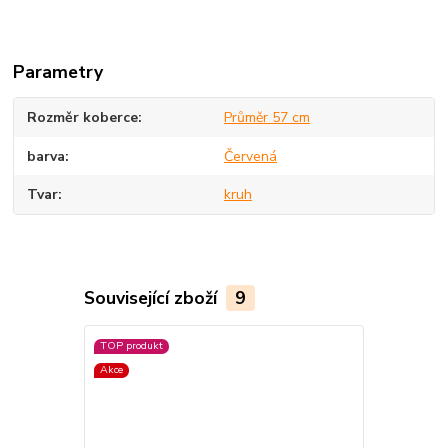
Parametry
Rozměr koberce
Průměr 57 cm
barva
Červená
Tvar
kruh
Související zboží
9
TOP produkt
Akce