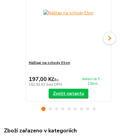
Nášlap na schody Eton
Koberec Eto
197,00 Kč
679,00 K
dodání do 5 -
/
ks
10dnů
162,81 Kč
bez DPH
561,16 Kč
be
Zvolit variantu
Zboží zařazeno v kategoriích