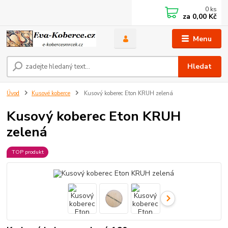
0
ks
za
0,00 Kč
Menu
Hledat
Úvod
Kusové koberce
Kusový koberec Eton KRUH zelená
Kusový koberec Eton KRUH
zelená
TOP produkt