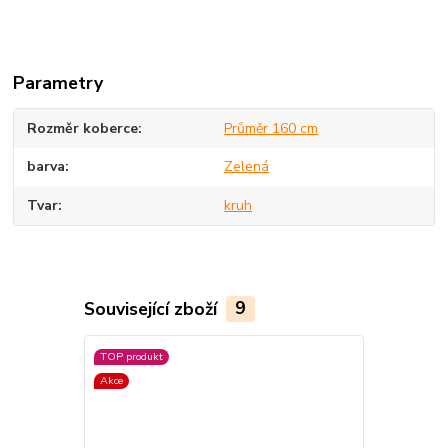
Parametry
Rozměr koberce
Průměr 160 cm
barva
Zelená
Tvar
kruh
Související zboží
9
TOP produkt
Akce