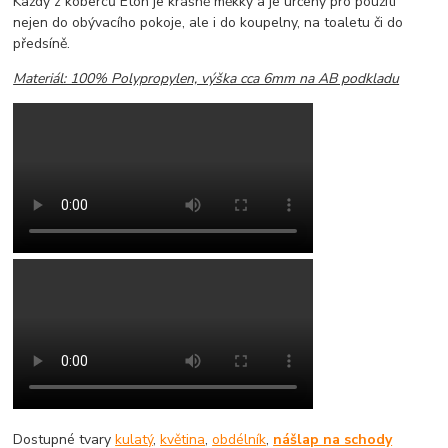
Každý z koberců Eton je krásně měkky a je určeny pro použití
nejen do obývacího pokoje, ale i do koupelny, na toaletu či do
předsíně.
Materiál: 100% Polypropylen, výška cca 6mm na AB podkladu
Dostupné tvary
kulatý
,
květina
,
obdélník
,
nášlap na schody