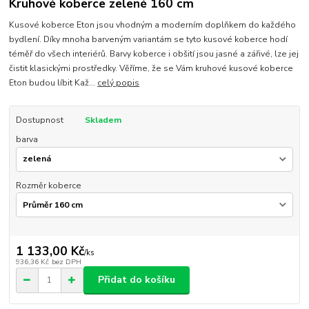
Kruhové koberce zelené 160 cm
Kusové koberce Eton jsou vhodným a moderním doplňkem do každého
bydlení. Díky mnoha barveným variantám se tyto kusové koberce hodí
téměř do všech interiérů. Barvy koberce i obšití jsou jasné a zářivé, lze jej
čistit klasickými prostředky. Věříme, že se Vám kruhové kusové koberce
Eton budou líbit Kaž...
celý popis
Dostupnost
Skladem
barva
Rozměr koberce
1 133,00 Kč
/
ks
936,36 Kč
bez DPH
Přidat do košíku