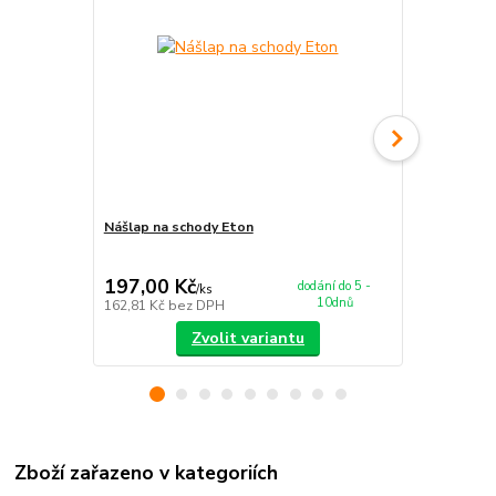
Nášlap na schody Eton
Koberec Eto
197,00 Kč
679,00 K
dodání do 5 -
/
ks
10dnů
162,81 Kč
bez DPH
561,16 Kč
be
Zvolit variantu
Zboží zařazeno v kategoriích