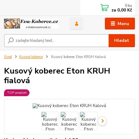
0
ks
za
0,00 Kč
Menu
Hledat
Úvod
Kusové koberce
Kusový koberec Eton KRUH fialová
Kusový koberec Eton KRUH
fialová
TOP produkt