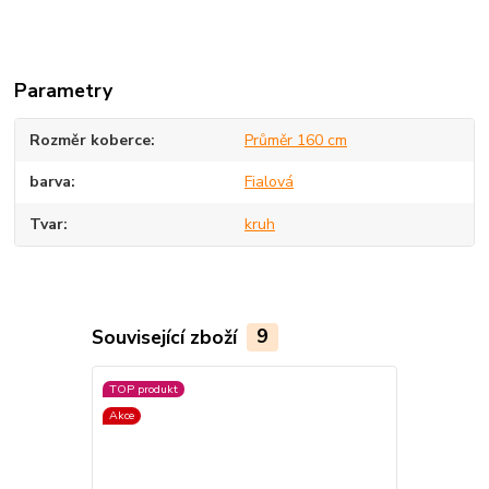
Parametry
Rozměr koberce
Průměr 160 cm
barva
Fialová
Tvar
kruh
Související zboží
9
TOP produkt
Akce