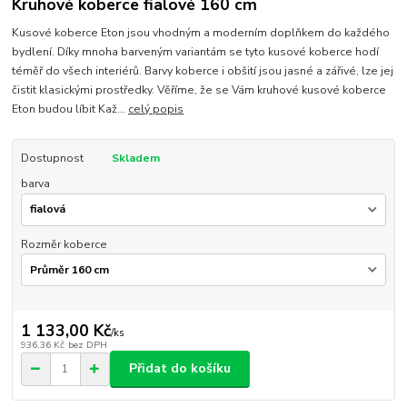
Kruhové koberce fialové 160 cm
Kusové koberce Eton jsou vhodným a moderním doplňkem do každého
bydlení. Díky mnoha barveným variantám se tyto kusové koberce hodí
téměř do všech interiérů. Barvy koberce i obšití jsou jasné a zářivé, lze jej
čistit klasickými prostředky. Věříme, že se Vám kruhové kusové koberce
Eton budou líbit Kaž...
celý popis
Dostupnost
Skladem
barva
Rozměr koberce
1 133,00 Kč
/
ks
936,36 Kč
bez DPH
Přidat do košíku