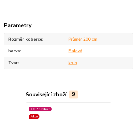
Parametry
Rozměr koberce
Průměr 200 cm
barva
Fialová
Tvar
kruh
Související zboží
9
TOP produkt
Akce