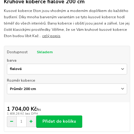
Kruhové koberce fialové 200 cm
Kusové koberce Eton jsou vhodným a moderním doplňkem do každého
bydlení. Díky mnoha barveným variantám se tyto kusové koberce hodí
téměř do všech interiérů. Barvy koberce i obšití jsou jasné a zářivé, lze jej
čistit klasickými prostředky. Věříme, že se Vám kruhové kusové koberce
Eton budou líbit Kaž...
celý popis
Dostupnost
Skladem
barva
Rozměr koberce
1 704,00 Kč
/
ks
1 408,26 Kč
bez DPH
Přidat do košíku