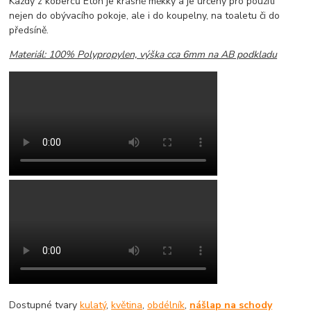
Každý z koberců Eton je krásně měkky a je určeny pro použití
nejen do obývacího pokoje, ale i do koupelny, na toaletu či do
předsíně.
Materiál: 100% Polypropylen, výška cca 6mm na AB podkladu
Dostupné tvary
kulatý
,
květina
,
obdélník
,
nášlap na schody