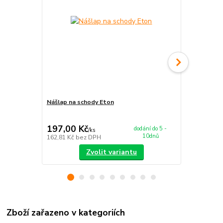
Nášlap na schody Eton
Koberec Eto
197,00 Kč
679,00 K
dodání do 5 -
/
ks
10dnů
162,81 Kč
bez DPH
561,16 Kč
be
Zvolit variantu
Zboží zařazeno v kategoriích