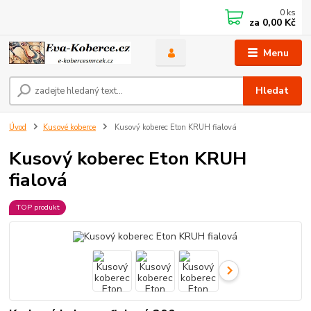
0
ks
za
0,00 Kč
Menu
Hledat
Úvod
Kusové koberce
Kusový koberec Eton KRUH fialová
Kusový koberec Eton KRUH
fialová
TOP produkt