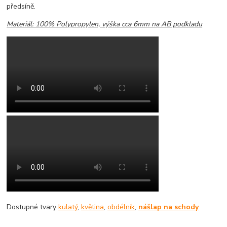
předsíně.
Materiál: 100% Polypropylen, výška cca 6mm na AB podkladu
Dostupné tvary
kulatý
,
květina
,
obdélník
,
nášlap na schody