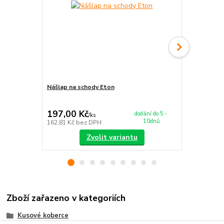
Nášlap na schody Eton
Koberec Eto
197,00 Kč
679,00 K
dodání do 5 -
/
ks
10dnů
162,81 Kč
bez DPH
561,16 Kč
be
Zvolit variantu
Zboží zařazeno v kategoriích
Kusové koberce