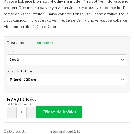
Kusové koberce Eton jsou vhodným a moderním doplňkem do každého
bydlení. Díky mnoha barveným variantám se tyto kusové koberce hodí
téměř do všech interiérů. Barvy koberce i obšití jsou jasné a zářivé, lze jej
čistit klasickými prostředky. Věříme, že se Vám kruhové kusové koberce
Eton budou líbit Kaž...
celý popis
Dostupnost
Skladem
barva
Rozměr koberce
679,00 Kč
/
ks
561,16 Kč
bez DPH
Přidat do košíku
Číslo produktu:
eton kruh šed.120