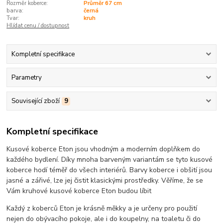
Rozměr koberce:
Průměr 67 cm
barva:
černá
Tvar:
kruh
Hlídat cenu / dostupnost
Kompletní specifikace
Parametry
Související zboží
9
Kompletní specifikace
Kusové koberce Eton jsou vhodným a moderním doplňkem do
každého bydlení. Díky mnoha barveným variantám se tyto kusové
koberce hodí téměř do všech interiérů. Barvy koberce i obšití jsou
jasné a zářivé, lze jej čistit klasickými prostředky. Věříme, že se
Vám kruhové kusové koberce Eton budou líbit
Každý z koberců Eton je krásně měkky a je určeny pro použití
nejen do obývacího pokoje, ale i do koupelny, na toaletu či do