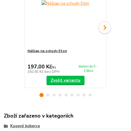
Nášlap na schody Eton
Koberec Eto
197,00 Kč
679,00 K
dodání do 5 -
/
ks
10dnů
162,81 Kč
bez DPH
561,16 Kč
be
Zvolit variantu
Zboží zařazeno v kategoriích
Kusové koberce