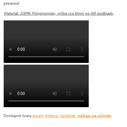
předsíně.
Materiál: 100% Polypropylen, výška cca 6mm na AB podkladu
Dostupné tvary
kulatý
,
květina
,
obdélník
,
nášlap na schody