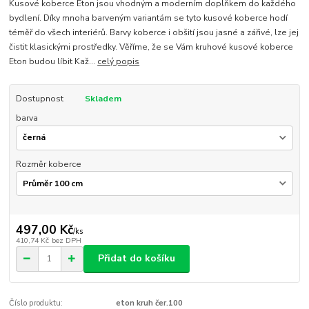
Kusové koberce Eton jsou vhodným a moderním doplňkem do každého
bydlení. Díky mnoha barveným variantám se tyto kusové koberce hodí
téměř do všech interiérů. Barvy koberce i obšití jsou jasné a zářivé, lze jej
čistit klasickými prostředky. Věříme, že se Vám kruhové kusové koberce
Eton budou líbit Kaž...
celý popis
Dostupnost
Skladem
barva
Rozměr koberce
497,00 Kč
/
ks
410,74 Kč
bez DPH
Přidat do košíku
Číslo produktu:
eton kruh čer.100