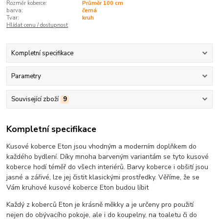
Rozměr koberce:
Průměr 100 cm
barva:
černá
Tvar:
kruh
Hlídat cenu / dostupnost
Kompletní specifikace
Parametry
Související zboží
9
Kompletní specifikace
Kusové koberce Eton jsou vhodným a moderním doplňkem do
každého bydlení. Díky mnoha barveným variantám se tyto kusové
koberce hodí téměř do všech interiérů. Barvy koberce i obšití jsou
jasné a zářivé, lze jej čistit klasickými prostředky. Věříme, že se
Vám kruhové kusové koberce Eton budou líbit
Každý z koberců Eton je krásně měkky a je určeny pro použití
nejen do obývacího pokoje, ale i do koupelny, na toaletu či do