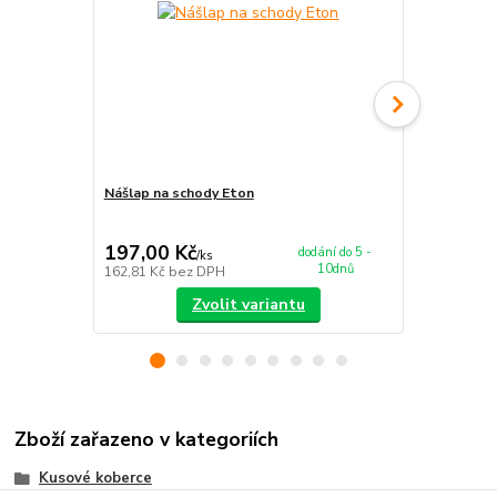
Nášlap na schody Eton
Koberec Eto
197,00 Kč
679,00 K
dodání do 5 -
/
ks
10dnů
162,81 Kč
bez DPH
561,16 Kč
be
Zvolit variantu
Zboží zařazeno v kategoriích
Kusové koberce