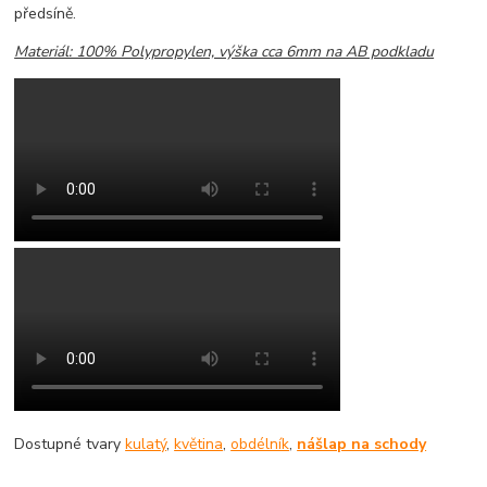
předsíně.
Materiál: 100% Polypropylen, výška cca 6mm na AB podkladu
Dostupné tvary
kulatý
,
květina
,
obdélník
,
nášlap na schody