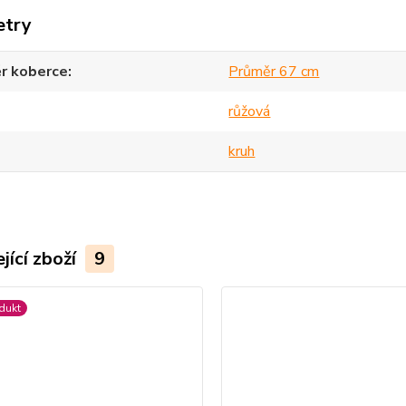
etry
r koberce
Průměr 67 cm
růžová
kruh
jící zboží
9
dukt