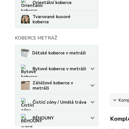
Orientální koberce
Tvarované kusové
koberce
KOBERCE METRÁŽ
Dětské koberce v metráži
Bytové koberce v metráži
Zátěžové koberce v
metráži
Kompl
Čistící zóny / Umělá tráva
Komple
BĚHOUNY