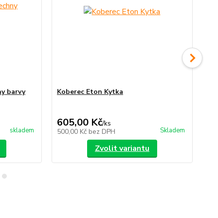
y barvy
Koberec Eton Kytka
Ko
387
Uše
605,00 Kč
34
/
ks
skladem
Skladem
500,00 Kč
bez DPH
28
Zvolit variantu