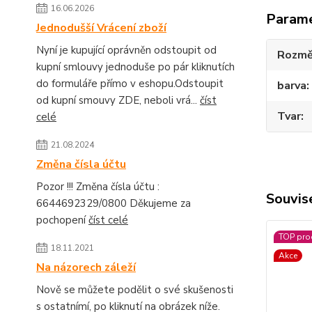
16.06.2026
Param
Jednodušší Vrácení zboží
Nyní je kupující oprávněn odstoupit od
Rozmě
kupní smlouvy jednoduše po pár kliknutích
do formuláře přímo v eshopu.Odstoupit
barva
od kupní smouvy ZDE, neboli vrá...
číst
Tvar
celé
21.08.2024
Změna čísla účtu
Pozor !!! Změna čísla účtu :
Souvise
6644692329/0800 Děkujeme za
pochopení
číst celé
TOP pro
18.11.2021
Akce
Na názorech záleží
Nově se můžete podělit o své skušenosti
s ostatnímí, po kliknutí na obrázek níže.