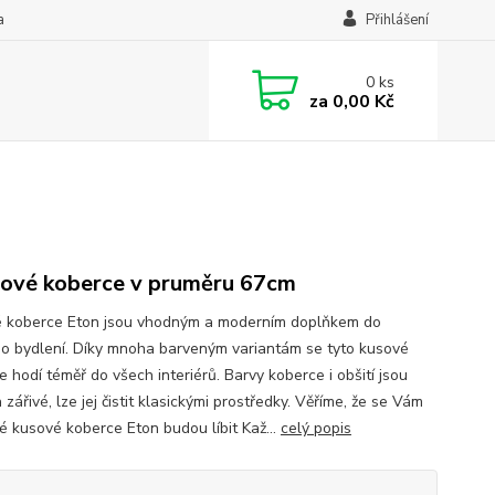
a
Přihlášení
0
ks
za
0,00 Kč
ové koberce v pruměru 67cm
 koberce Eton jsou vhodným a moderním doplňkem do
o bydlení. Díky mnoha barveným variantám se tyto kusové
 hodí téměř do všech interiérů. Barvy koberce i obšití jsou
 zářivé, lze jej čistit klasickými prostředky. Věříme, že se Vám
é kusové koberce Eton budou líbit Kaž...
celý popis