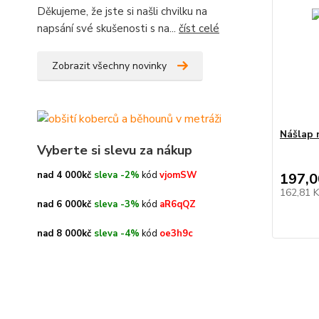
Děkujeme, že jste si našli chvilku na
napsání své skušenosti s na...
číst celé
Zobrazit všechny novinky
Nášlap 
Vyberte si slevu za nákup
nad 4 000kč
sleva -2%
kód
vjomSW
197,0
162,81 
nad 6 000kč
sleva -3%
kód
aR6qQZ
nad 8 000kč
sleva -4%
kód
oe3h9c