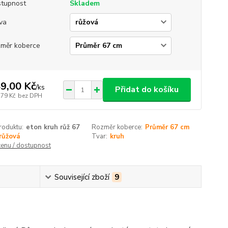
tupnost
Skladem
va
měr koberce
9,00 Kč
/
ks
Přidat do košíku
,79 Kč
bez DPH
roduktu:
eton kruh růž 67
Rozměr koberce:
Průměr 67 cm
růžová
Tvar:
kruh
cenu / dostupnost
Související zboží
9