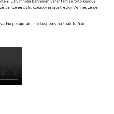
lení. Díky mnoha barveným variantám se tyto kusové
ářivé, lze jej čistit klasickými prostředky. Věříme, že se
acího pokoje, ale i do koupelny, na toaletu či do