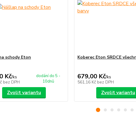
na schody Eton
Koberec Eton SRDCE všechn
0 Kč
679,00 Kč
dodání do 5 -
/
ks
/
ks
10dnů
Kč
bez DPH
561,16 Kč
bez DPH
Zvolit variantu
Zvolit variantu