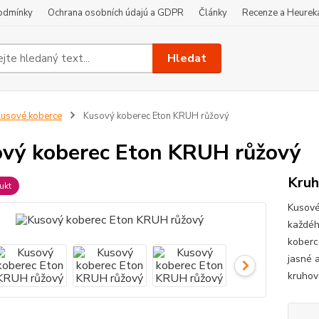
odmínky
Ochrana osobních údajú a GDPR
Články
Recenze a Heurek
Hledat
usové koberce
Kusový koberec Eton KRUH růžový
vý koberec Eton KRUH růžový
Kruh
ukt
Kusové
každéh
koberce
jasné a
kruhov