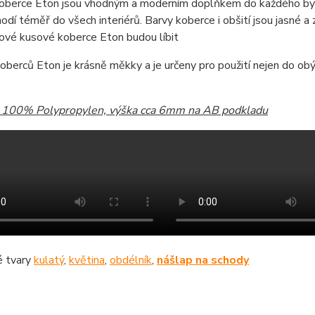
oberce Eton jsou vhodným a moderním doplňkem do každého byd
odí téměř do všech interiérů. Barvy koberce i obšití jsou jasné a z
ové kusové koberce Eton budou líbit
oberců Eton je krásně měkky a je určeny pro použití nejen do obýv
: 100% Polypropylen, výška cca 6mm na AB podkladu
 tvary
kulatý
,
květina
,
obdélník
,
nášlap na schody