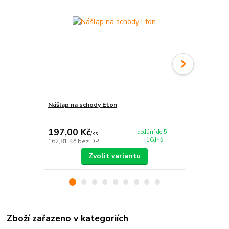
Nášlap na schody Eton
Koberec Eto
197,00 Kč
679,00 K
dodání do 5 -
/
ks
10dnů
162,81 Kč
bez DPH
561,16 Kč
be
Zvolit variantu
Zboží zařazeno v kategoriích