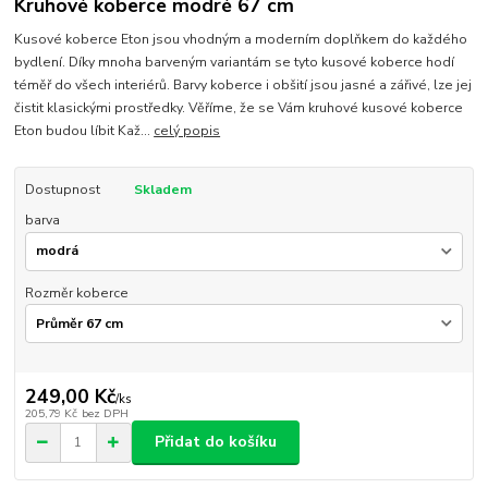
Kruhové koberce modré 67 cm
Kusové koberce Eton jsou vhodným a moderním doplňkem do každého
bydlení. Díky mnoha barveným variantám se tyto kusové koberce hodí
téměř do všech interiérů. Barvy koberce i obšití jsou jasné a zářivé, lze jej
čistit klasickými prostředky. Věříme, že se Vám kruhové kusové koberce
Eton budou líbit Kaž...
celý popis
Dostupnost
Skladem
barva
Rozměr koberce
249,00 Kč
/
ks
205,79 Kč
bez DPH
Přidat do košíku