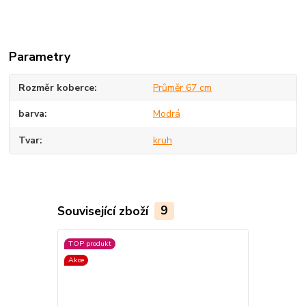
Parametry
Rozměr koberce
Průměr 67 cm
barva
Modrá
Tvar
kruh
Související zboží
9
TOP produkt
Akce