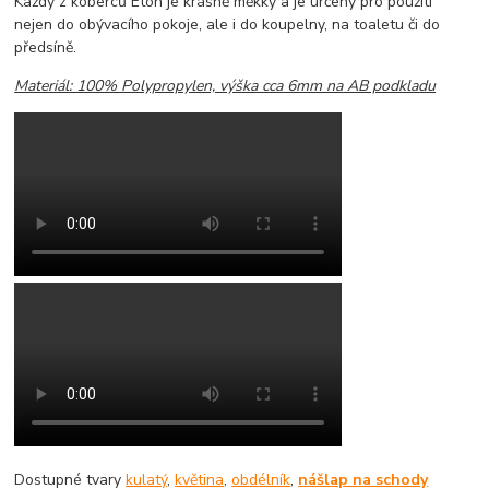
Každý z koberců Eton je krásně měkky a je určeny pro použití
nejen do obývacího pokoje, ale i do koupelny, na toaletu či do
předsíně.
Materiál: 100% Polypropylen, výška cca 6mm na AB podkladu
Dostupné tvary
kulatý
,
květina
,
obdélník
,
nášlap na schody