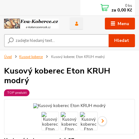
0
ks
za
0,00 Kč
Menu
Hledat
Úvod
Kusové koberce
Kusový koberec Eton KRUH modrý
Kusový koberec Eton KRUH
modrý
TOP produkt