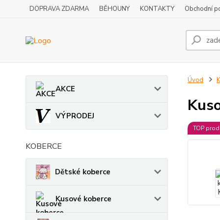
DOPRAVA ZDARMA
BĚHOUNY
KONTAKTY
Obchodní p
Úvod
K
AKCE
Kuso
VÝPRODEJ
TOP prod
KOBERCE
Dětské koberce
Kusové koberce