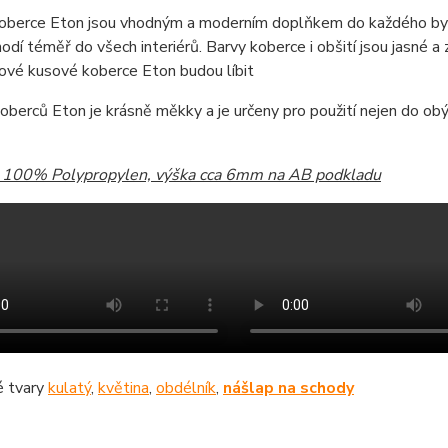
oberce Eton jsou vhodným a moderním doplňkem do každého byd
odí téměř do všech interiérů. Barvy koberce i obšití jsou jasné a z
ové kusové koberce Eton budou líbit
oberců Eton je krásně měkky a je určeny pro použití nejen do obýv
: 100% Polypropylen, výška cca 6mm na AB podkladu
 tvary
kulatý
,
květina
,
obdélník
,
nášlap na schody