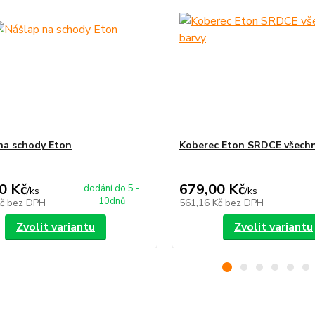
na schody Eton
Koberec Eton SRDCE všechn
0 Kč
679,00 Kč
dodání do 5 -
/
ks
/
ks
10dnů
Kč
bez DPH
561,16 Kč
bez DPH
Zvolit variantu
Zvolit variantu