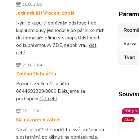
16.06.2026
Jednodušší Vrácení zboží
Param
Nyní je kupující oprávněn odstoupit od
Rozmě
kupní smlouvy jednoduše po pár kliknutích
do formuláře přímo v eshopu.Odstoupit
barva
od kupní smouvy ZDE, neboli vrá...
číst
celé
Tvar
21.08.2024
Změna čísla účtu
Pozor !!! Změna čísla účtu :
6644692329/0800 Děkujeme za
Souvise
pochopení
číst celé
TOP pro
18.11.2021
Na názorech záleží
Akce
Nově se můžete podělit o své skušenosti
s ostatnímí, po kliknutí na obrázek níže.