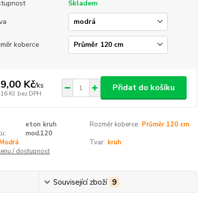
tupnost
Skladem
va
měr koberce
9,00 Kč
/
ks
Přidat do košíku
,16 Kč
bez DPH
eton kruh
Rozměr koberce:
Průměr 120 cm
u:
mod.120
Modrá
Tvar:
kruh
cenu / dostupnost
Související zboží
9