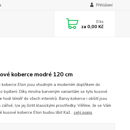
a
Přihlášení
0
ks
za
0,00 Kč
ové koberce modré 120 cm
 koberce Eton jsou vhodným a moderním doplňkem do
o bydlení. Díky mnoha barveným variantám se tyto kusové
 hodí téměř do všech interiérů. Barvy koberce i obšití jsou
 zářivé, lze jej čistit klasickými prostředky. Věříme, že se Vám
é kusové koberce Eton budou líbit Kaž...
celý popis