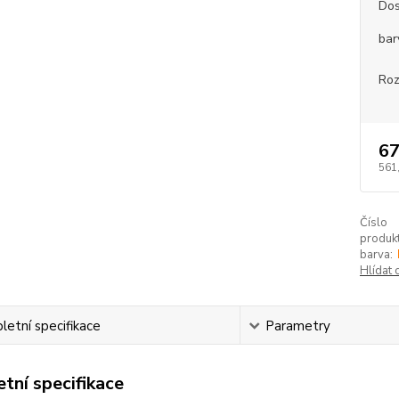
Dos
bar
Roz
67
561
Číslo
produkt
barva:
Hlídat 
etní specifikace
Parametry
tní specifikace