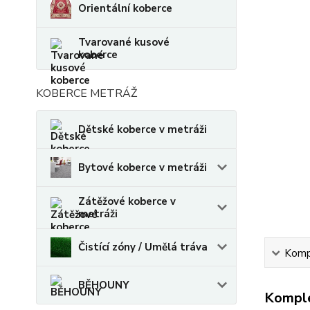
Orientální koberce
Tvarované kusové
koberce
KOBERCE METRÁŽ
Dětské koberce v metráži
Bytové koberce v metráži
Zátěžové koberce v
metráži
Čistící zóny / Umělá tráva
Kompl
BĚHOUNY
Komple