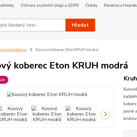
odmínky
Ochrana osobních údajú a GDPR
Články
Recenze a Heurek
Hledat
usové koberce
Kusový koberec Eton KRUH modrá
vý koberec Eton KRUH modrá
Kruh
ukt
Kusové
každéh
koberce
jasné a
kruhov