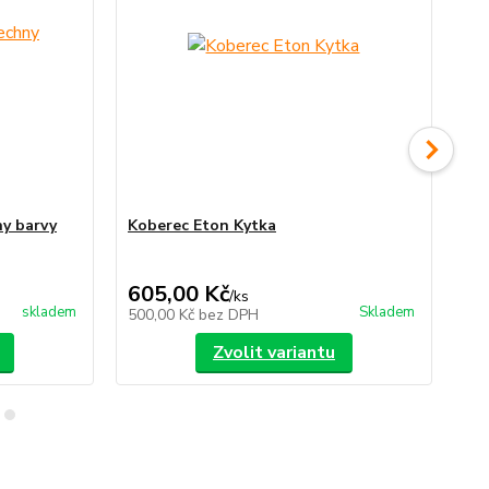
y barvy
Koberec Eton Kytka
Ko
387
Uše
605,00 Kč
34
/
ks
skladem
Skladem
500,00 Kč
bez DPH
28
Zvolit variantu