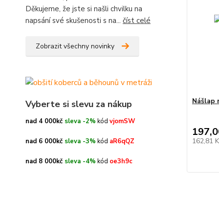
Děkujeme, že jste si našli chvilku na
napsání své skušenosti s na...
číst celé
Zobrazit všechny novinky
Nášlap 
Vyberte si slevu za nákup
nad 4 000kč
sleva -2%
kód
vjomSW
197,0
162,81 
nad 6 000kč
sleva -3%
kód
aR6qQZ
nad 8 000kč
sleva -4%
kód
oe3h9c