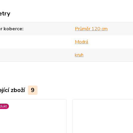
etry
r koberce
Průměr 120 cm
Modrá
kruh
jící zboží
9
dukt