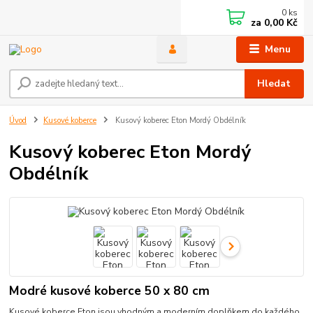
0
ks
za
0,00 Kč
Menu
Hledat
Úvod
Kusové koberce
Kusový koberec Eton Mordý Obdélník
Kusový koberec Eton Mordý
Obdélník
Modré kusové koberce 50 x 80 cm
Kusové koberce Eton jsou vhodným a moderním doplňkem do každého