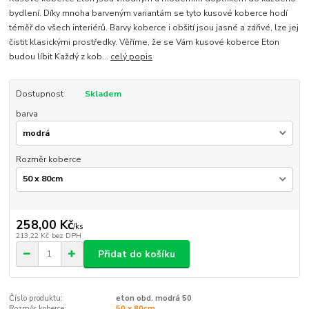
bydlení. Díky mnoha barveným variantám se tyto kusové koberce hodí
téměř do všech interiérů. Barvy koberce i obšití jsou jasné a zářivé, lze jej
čistit klasickými prostředky. Věříme, že se Vám kusové koberce Eton
budou líbit Každý z kob...
celý popis
Dostupnost
Skladem
barva
Rozměr koberce
258,00 Kč
/
ks
213,22 Kč
bez DPH
Přidat do košíku
Číslo produktu:
eton obd. modrá 50
Rozměr koberce:
50 x 80cm