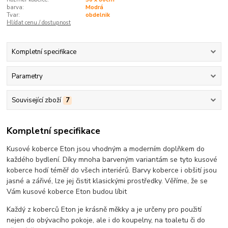
barva:
Modrá
Tvar:
obdelnik
Hlídat cenu / dostupnost
Kompletní specifikace
Parametry
Související zboží
7
Kompletní specifikace
Kusové koberce Eton jsou vhodným a moderním doplňkem do
každého bydlení. Díky mnoha barveným variantám se tyto kusové
koberce hodí téměř do všech interiérů. Barvy koberce i obšití jsou
jasné a zářivé, lze jej čistit klasickými prostředky. Věříme, že se
Vám kusové koberce Eton budou líbit
Každý z koberců Eton je krásně měkky a je určeny pro použití
nejen do obývacího pokoje, ale i do koupelny, na toaletu či do