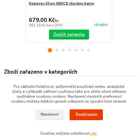
Koberec Eton SRDCE všechny barvy
Koberec Eto
679,00 Kč
605,00 K
/
ks
skladem
561,16 Kč
bez DPH
500,00 Kč
be
Zvolit variantu
Zboží zařazeno v kategoriích
Kusové koberce
Pro základní funkčnost, zpříjemnění používání webu, analytické
účely a v případě udělení souhlasu také pro účely cílení reklamy
Moderní kusové koberce
využíváme soubory cookies. Nastavení vlastních preferencí
cookies můžete kdykoli upravit odkazem ve spodní části stránek.
Souhlasím
Nastavení
Souhlas můžete odmítnout
zde
.
Vytvořeno na
Eshop-rychle.cz