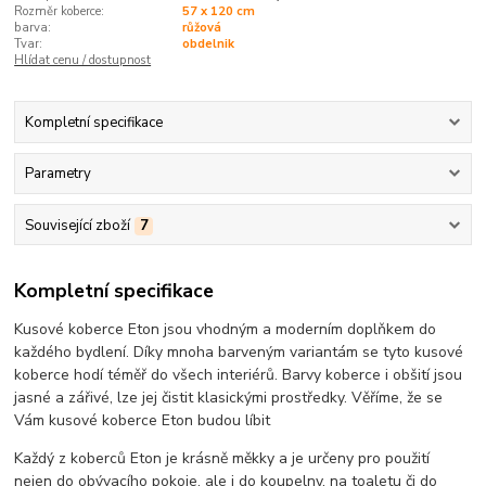
Rozměr koberce:
57 x 120 cm
barva:
růžová
Tvar:
obdelnik
Hlídat cenu / dostupnost
Kompletní specifikace
Parametry
Související zboží
7
Kompletní specifikace
Kusové koberce Eton jsou vhodným a moderním doplňkem do
každého bydlení. Díky mnoha barveným variantám se tyto kusové
koberce hodí téměř do všech interiérů. Barvy koberce i obšití jsou
jasné a zářivé, lze jej čistit klasickými prostředky. Věříme, že se
Vám kusové koberce Eton budou líbit
Každý z koberců Eton je krásně měkky a je určeny pro použití
nejen do obývacího pokoje, ale i do koupelny, na toaletu či do