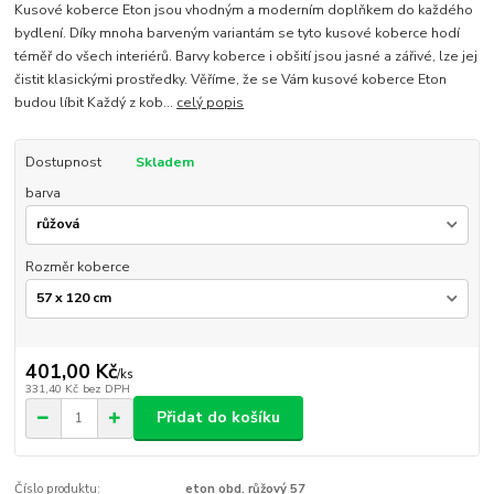
Kusové koberce Eton jsou vhodným a moderním doplňkem do každého
bydlení. Díky mnoha barveným variantám se tyto kusové koberce hodí
téměř do všech interiérů. Barvy koberce i obšití jsou jasné a zářivé, lze jej
čistit klasickými prostředky. Věříme, že se Vám kusové koberce Eton
budou líbit Každý z kob...
celý popis
Dostupnost
Skladem
barva
Rozměr koberce
401,00 Kč
/
ks
331,40 Kč
bez DPH
Přidat do košíku
Číslo produktu:
eton obd. růžový 57