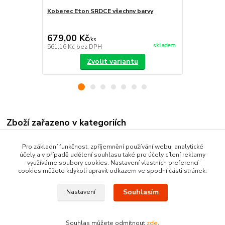
Koberec Eton SRDCE všechny barvy
Koberec Eto
679,00 Kč
605,00 K
/
ks
skladem
561,16 Kč
bez DPH
500,00 Kč
be
Zvolit variantu
Zboží zařazeno v kategoriích
Kusové koberce
Pro základní funkčnost, zpříjemnění používání webu, analytické
účely a v případě udělení souhlasu také pro účely cílení reklamy
Moderní kusové koberce
využíváme soubory cookies. Nastavení vlastních preferencí
cookies můžete kdykoli upravit odkazem ve spodní části stránek.
Souhlasím
Nastavení
Souhlas můžete odmítnout
zde
.