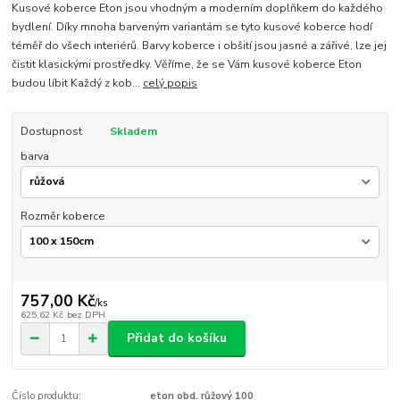
Kusové koberce Eton jsou vhodným a moderním doplňkem do každého
bydlení. Díky mnoha barveným variantám se tyto kusové koberce hodí
téměř do všech interiérů. Barvy koberce i obšití jsou jasné a zářivé, lze jej
čistit klasickými prostředky. Věříme, že se Vám kusové koberce Eton
budou líbit Každý z kob...
celý popis
Dostupnost
Skladem
barva
Rozměr koberce
757,00 Kč
/
ks
625,62 Kč
bez DPH
Přidat do košíku
Číslo produktu:
eton obd. růžový 100