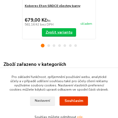
Koberec Eton SRDCE všechny barvy
Koberec Eto
679,00 Kč
605,00 K
/
ks
skladem
561,16 Kč
bez DPH
500,00 Kč
be
Zvolit variantu
Zboží zařazeno v kategoriích
Kusové koberce
Pro základní funkčnost, zpříjemnění používání webu, analytické
účely a v případě udělení souhlasu také pro účely cílení reklamy
Moderní kusové koberce
využíváme soubory cookies. Nastavení vlastních preferencí
cookies můžete kdykoli upravit odkazem ve spodní části stránek.
Souhlasím
Nastavení
Souhlas můžete odmítnout
zde
.