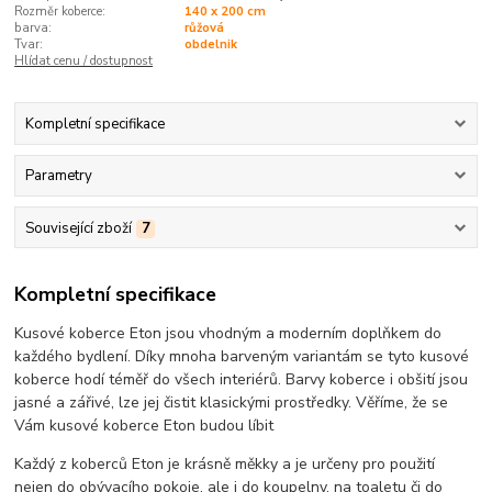
Rozměr koberce:
140 x 200 cm
barva:
růžová
Tvar:
obdelnik
Hlídat cenu / dostupnost
Kompletní specifikace
Parametry
Související zboží
7
Kompletní specifikace
Kusové koberce Eton jsou vhodným a moderním doplňkem do
každého bydlení. Díky mnoha barveným variantám se tyto kusové
koberce hodí téměř do všech interiérů. Barvy koberce i obšití jsou
jasné a zářivé, lze jej čistit klasickými prostředky. Věříme, že se
Vám kusové koberce Eton budou líbit
Každý z koberců Eton je krásně měkky a je určeny pro použití
nejen do obývacího pokoje, ale i do koupelny, na toaletu či do