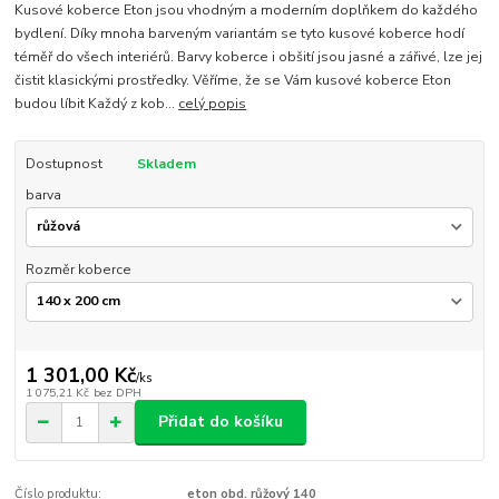
Kusové koberce Eton jsou vhodným a moderním doplňkem do každého
bydlení. Díky mnoha barveným variantám se tyto kusové koberce hodí
téměř do všech interiérů. Barvy koberce i obšití jsou jasné a zářivé, lze jej
čistit klasickými prostředky. Věříme, že se Vám kusové koberce Eton
budou líbit Každý z kob...
celý popis
Dostupnost
Skladem
barva
Rozměr koberce
1 301,00 Kč
/
ks
1 075,21 Kč
bez DPH
Přidat do košíku
Číslo produktu:
eton obd. růžový 140