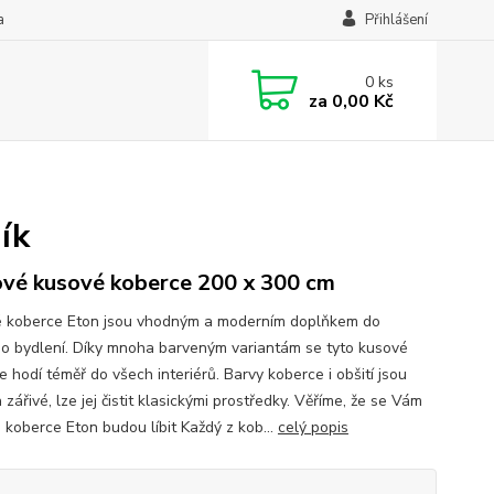
a
Přihlášení
0
ks
za
0,00 Kč
ík
vé kusové koberce 200 x 300 cm
 koberce Eton jsou vhodným a moderním doplňkem do
o bydlení. Díky mnoha barveným variantám se tyto kusové
 hodí téměř do všech interiérů. Barvy koberce i obšití jsou
 zářivé, lze jej čistit klasickými prostředky. Věříme, že se Vám
 koberce Eton budou líbit Každý z kob...
celý popis