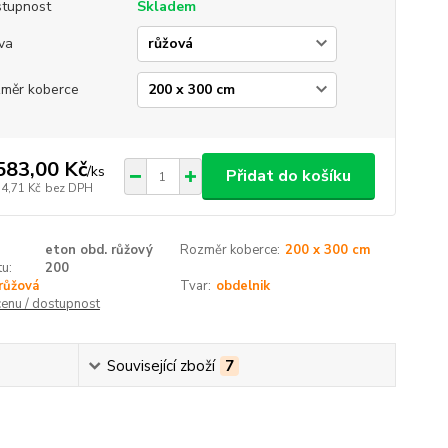
tupnost
Skladem
va
měr koberce
583,00 Kč
/
ks
Přidat do košíku
34,71 Kč
bez DPH
eton obd. růžový
Rozměr koberce:
200 x 300 cm
u:
200
růžová
Tvar:
obdelnik
cenu / dostupnost
Související zboží
7