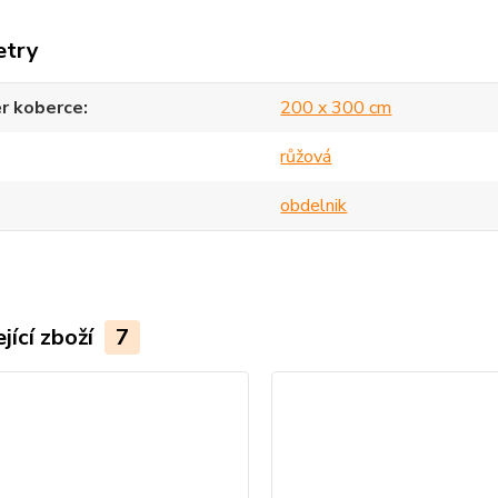
etry
r koberce
200 x 300 cm
růžová
obdelnik
jící zboží
7