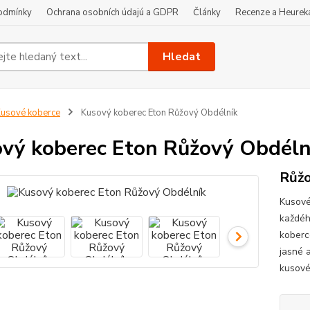
odmínky
Ochrana osobních údajú a GDPR
Články
Recenze a Heurek
Hledat
usové koberce
Kusový koberec Eton Růžový Obdélník
vý koberec Eton Růžový Obdéln
Růžo
Kusové
každéh
koberce
jasné a
kusové