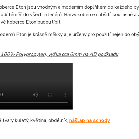
oberce Eton jsou vhodným a moderním doplňkem do každého byd
odí téměř do všech interiérů. Barvy koberce i obšití jsou jasné a z
vé koberce Eton budou líbit
oberců Eton je krásně měkky a je určeny pro použití nejen do obýv
: 100% Polypropylen, výška cca 6mm na AB podkladu
tvary kulatý, květina, obdélník,
nášlap na schody