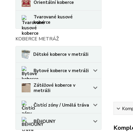
Orientální koberce
Tvarované kusové
koberce
KOBERCE METRÁŽ
Dětské koberce v metráži
Bytové koberce v metráži
Zátěžové koberce v
metráži
Čistící zóny / Umělá tráva
Kompl
BĚHOUNY
Komple