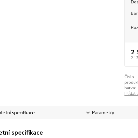
Dos
bar
Roz
2 
2 1
Číslo
produkt
barva:
Hlídat 
etní specifikace
Parametry
tní specifikace