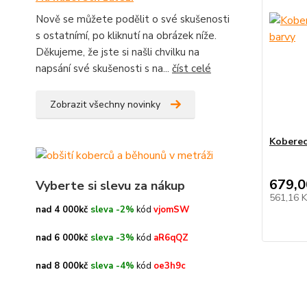
Nově se můžete podělit o své skušenosti
s ostatnímí, po kliknutí na obrázek níže.
Děkujeme, že jste si našli chvilku na
napsání své skušenosti s na...
číst celé
Zobrazit všechny novinky
Koberec
679,0
Vyberte si slevu za nákup
561,16 
nad 4 000kč
sleva -2%
kód
vjomSW
nad 6 000kč
sleva -3%
kód
aR6qQZ
nad 8 000kč
sleva -4%
kód
oe3h9c