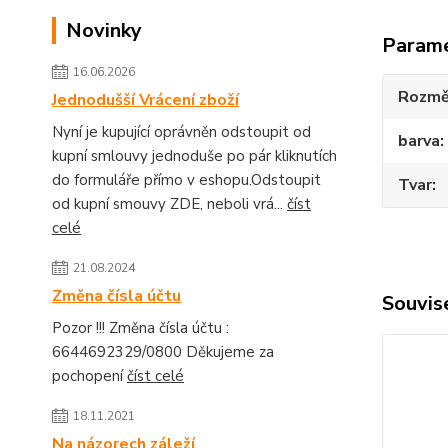
Novinky
Param
16.06.2026
Rozmě
Jednodušší Vrácení zboží
Nyní je kupující oprávněn odstoupit od
barva
kupní smlouvy jednoduše po pár kliknutích
do formuláře přímo v eshopu.Odstoupit
Tvar
od kupní smouvy ZDE, neboli vrá...
číst
celé
21.08.2024
Změna čísla účtu
Souvise
Pozor !!! Změna čísla účtu :
6644692329/0800 Děkujeme za
pochopení
číst celé
18.11.2021
Na názorech záleží