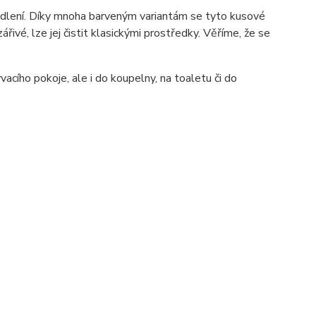
lení. Díky mnoha barveným variantám se tyto kusové
ářivé, lze jej čistit klasickými prostředky. Věříme, že se
acího pokoje, ale i do koupelny, na toaletu či do