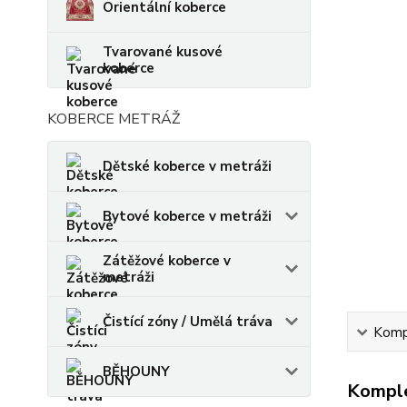
Orientální koberce
Tvarované kusové
koberce
KOBERCE METRÁŽ
Dětské koberce v metráži
Bytové koberce v metráži
Zátěžové koberce v
metráži
Čistící zóny / Umělá tráva
Kompl
BĚHOUNY
Komple