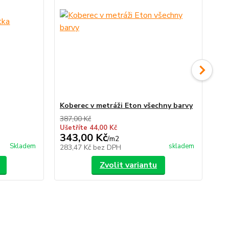
Koberec v metráži Eton všechny barvy
Ku
ba
387,00 Kč
Ušetříte 44,00 Kč
343,00 Kč
19
/
m2
Skladem
skladem
283,47 Kč
bez DPH
15
Zvolit variantu