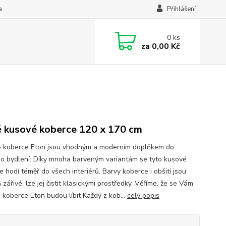
a
Přihlášení
0
ks
za
0,00 Kč
 kusové koberce 120 x 170 cm
 koberce Eton jsou vhodným a moderním doplňkem do
o bydlení. Díky mnoha barveným variantám se tyto kusové
 hodí téměř do všech interiérů. Barvy koberce i obšití jsou
 zářivé, lze jej čistit klasickými prostředky. Věříme, že se Vám
 koberce Eton budou líbit Každý z kob...
celý popis