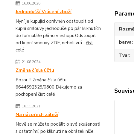
16.06.2026
Jednodušší Vrácení zboží
Param
Nyní je kupující oprávněn odstoupit od
kupní smlouvy jednoduše po pár kliknutích
Rozmě
do formuláře přímo v eshopu.Odstoupit
barva
od kupní smouvy ZDE, neboli vrá...
číst
celé
Tvar
21.08.2024
Změna čísla účtu
Pozor !!! Změna čísla účtu :
6644692329/0800 Děkujeme za
Souvise
pochopení
číst celé
18.11.2021
Na názorech záleží
Nově se můžete podělit o své skušenosti
s ostatnímí, po kliknutí na obrázek níže.