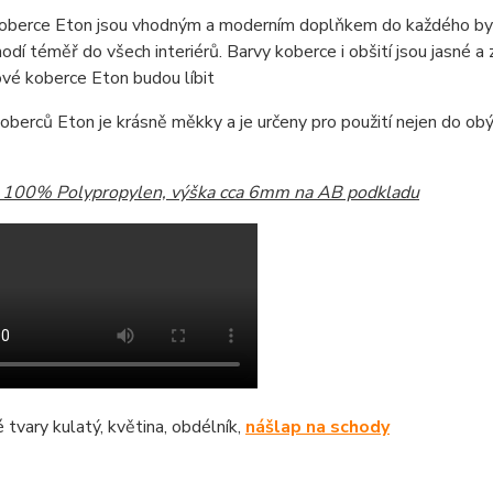
oberce Eton jsou vhodným a moderním doplňkem do každého byd
odí téměř do všech interiérů. Barvy koberce i obšití jsou jasné a z
vé koberce Eton budou líbit
oberců Eton je krásně měkky a je určeny pro použití nejen do obýv
: 100% Polypropylen, výška cca 6mm na AB podkladu
tvary kulatý, květina, obdélník,
nášlap na schody