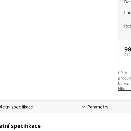
Dos
bar
Roz
98
812
Číslo
produkt
barva:
Hlídat 
etní specifikace
Parametry
tní specifikace