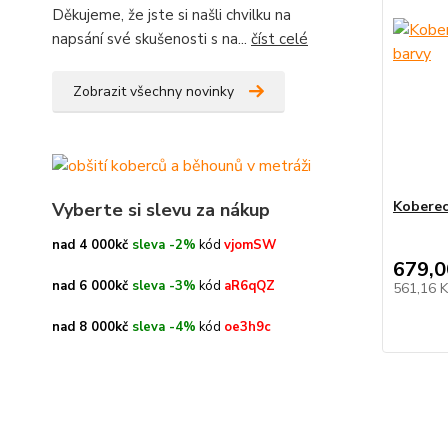
Děkujeme, že jste si našli chvilku na
napsání své skušenosti s na...
číst celé
Zobrazit všechny novinky
Koberec
Vyberte si slevu za nákup
nad 4 000kč
sleva -2%
kód
vjomSW
679,0
nad 6 000kč
sleva -3%
kód
aR6qQZ
561,16 
nad 8 000kč
sleva -4%
kód
oe3h9c