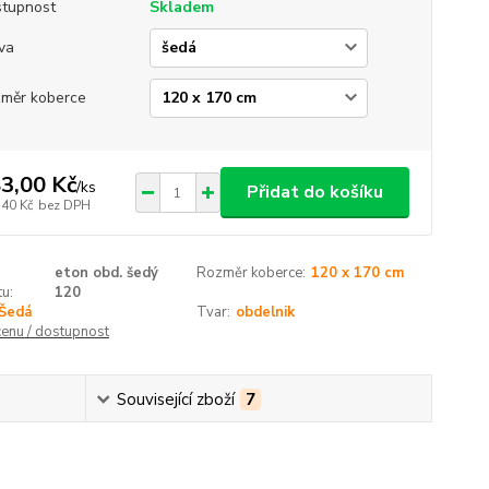
tupnost
Skladem
va
měr koberce
3,00 Kč
/
ks
Přidat do košíku
,40 Kč
bez DPH
eton obd. šedý
Rozměr koberce:
120 x 170 cm
u:
120
Šedá
Tvar:
obdelnik
cenu / dostupnost
Související zboží
7