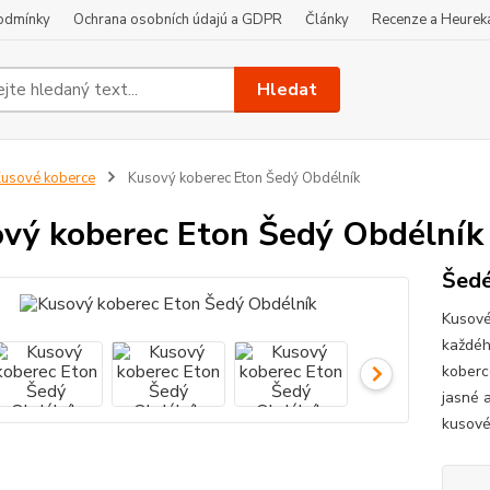
odmínky
Ochrana osobních údajú a GDPR
Články
Recenze a Heurek
Hledat
usové koberce
Kusový koberec Eton Šedý Obdélník
vý koberec Eton Šedý Obdélník
Šedé
Kusové
každéh
koberce
jasné a
kusové