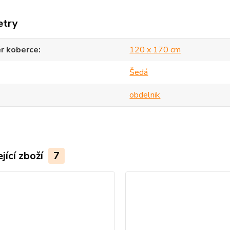
etry
r koberce
120 x 170 cm
Šedá
obdelnik
jící zboží
7